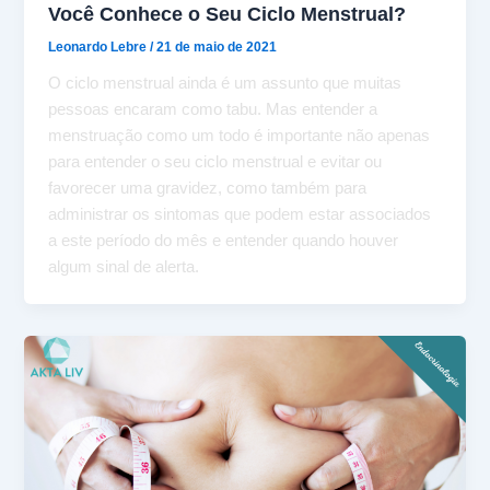
Você Conhece o Seu Ciclo Menstrual?
Leonardo Lebre
/
21 de maio de 2021
O ciclo menstrual ainda é um assunto que muitas
pessoas encaram como tabu. Mas entender a
menstruação como um todo é importante não apenas
para entender o seu ciclo menstrual e evitar ou
favorecer uma gravidez, como também para
administrar os sintomas que podem estar associados
a este período do mês e entender quando houver
algum sinal de alerta.