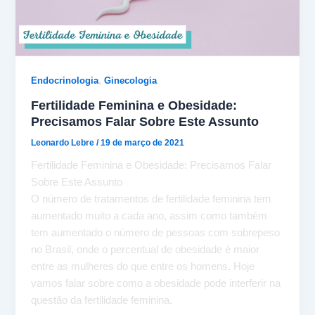
,
Endocrinologia
Ginecologia
Fertilidade Feminina e Obesidade:
Precisamos Falar Sobre Este Assunto
Leonardo Lebre
/
19 de março de 2021
Fertilidade Feminina e Obesidade: Precisamos Falar
Sobre Este Assunto
O número de tratamentos de fertilidade feminina tem
aumentado muito a cada ano, assim como também
tem aumentado o número de pessoas com sobrepeso
no Brasil, onde o percentual de obesidade é maior
entre as mulheres do que entre os homens. Hoje
vamos falar sobre como a obesidade pode interferir na
questão da fertilidade feminina.