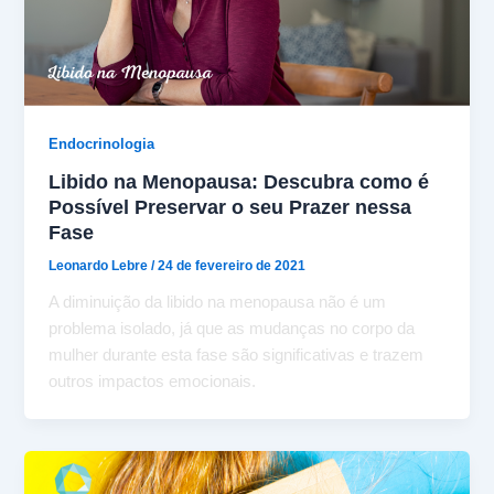
Endocrinologia
Libido na Menopausa: Descubra como é
Possível Preservar o seu Prazer nessa
Fase
Leonardo Lebre
/
24 de fevereiro de 2021
A diminuição da libido na menopausa não é um
problema isolado, já que as mudanças no corpo da
mulher durante esta fase são significativas e trazem
outros impactos emocionais.