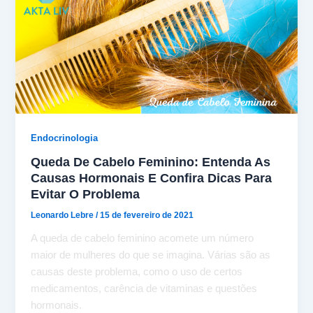
Endocrinologia
Queda De Cabelo Feminino: Entenda As
Causas Hormonais E Confira Dicas Para
Evitar O Problema
Leonardo Lebre
/
15 de fevereiro de 2021
A queda de cabelo feminino acomete um número
maior de mulheres do que se imagina. Várias são as
causas deste problema, como o uso de certos
medicamentos, carência de vitaminas e questões
hormonais.