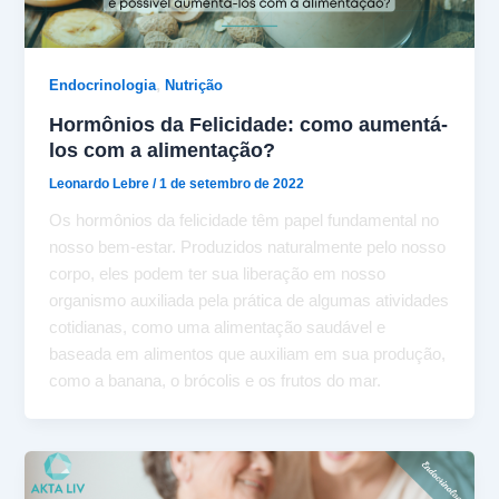
,
Endocrinologia
Nutrição
Hormônios da Felicidade: como aumentá-
los com a alimentação?
Leonardo Lebre
/
1 de setembro de 2022
Os hormônios da felicidade têm papel fundamental no
nosso bem-estar. Produzidos naturalmente pelo nosso
corpo, eles podem ter sua liberação em nosso
organismo auxiliada pela prática de algumas atividades
cotidianas, como uma alimentação saudável e
baseada em alimentos que auxiliam em sua produção,
como a banana, o brócolis e os frutos do mar.