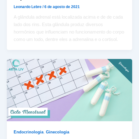
Leonardo Lebre
/
6 de agosto de 2021
A glândula adrenal está localizada acima e de de cada
lado dos rins. Esta glândula produz diversos
hormônios que influenciam no funcionamento do corpo
como um todo, dentre eles a adrenalina e o cortisol.
,
Endocrinologia
Ginecologia