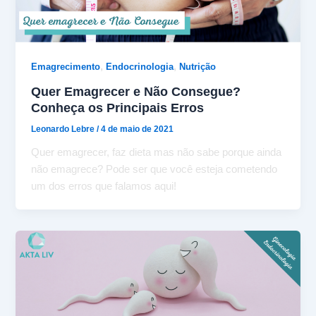
,
,
Emagrecimento
Endocrinologia
Nutrição
Quer Emagrecer e Não Consegue?
Conheça os Principais Erros
Leonardo Lebre
/
4 de maio de 2021
Quer emagrecer, faz dieta mas não sabe porque ainda
não emagrece? Pode ser que você esteja cometendo
um dos erros que falamos aqui!