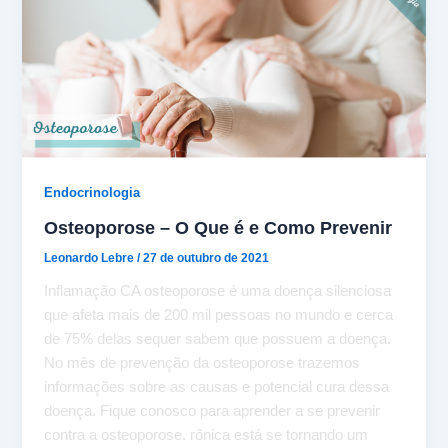
Endocrinologia
Osteoporose – O Que é e Como Prevenir
Leonardo Lebre
/
27 de outubro de 2021
Inflamação CA osteoporose é uma doença silenciosa
que afeta mais de 200 mil pessoas no mundo e cerca
de 75% delas sequer sabem que possuem a doença.
No mês de prevenção da osteoporose trazemos
informações sobre as causas e potencial cura dessa
doença. Fique conosco para aprender a se prevenir
contra a osteoporose. rônica está se tornando um