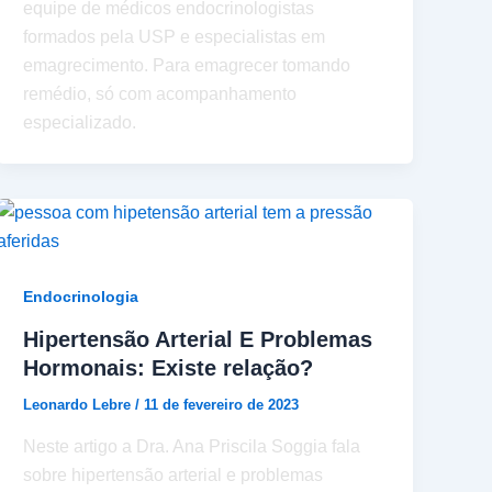
equipe de médicos endocrinologistas
formados pela USP e especialistas em
emagrecimento. Para emagrecer tomando
remédio, só com acompanhamento
especializado.
Endocrinologia
Hipertensão Arterial E Problemas
Hormonais: Existe relação?
Leonardo Lebre
/
11 de fevereiro de 2023
Neste artigo a Dra. Ana Priscila Soggia fala
sobre hipertensão arterial e problemas