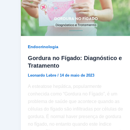
Endocrinologia
Gordura no Fígado: Diagnóstico e
Tratamento
Leonardo Lebre
/
14 de maio de 2023
A esteatose hepática, popularmente
conhecida como “Gordura no Fígado”, é um
problema de saúde que acontece quando as
células do fígado são infiltradas por células de
gordura. É normal haver presença de gordura
no fígado, no entanto quando este índice