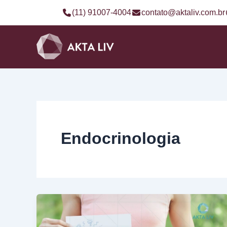
Ir
(11) 91007-4004
contato@aktaliv.com.br
para
o
conteúdo
Endocrinologia