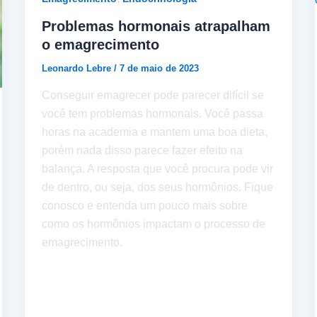
Problemas hormonais atrapalham
o emagrecimento
Leonardo Lebre
/
7 de maio de 2023
Conseguir emagrecer pode parecer difícil se
você tem problemas hormonais. Você passa
horas na academia e mantem uma boa dieta,
porém nada disso parece fazer efeito na
balança. A resposta que você procura pode vir
de dentro, ou seja, dos seus hormônios. Fique
conosco e entenda um pouco mais sobre
como os hormônios impactam o processo de
emagrecimento.