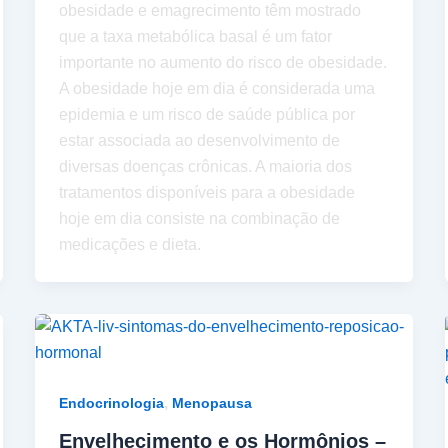
obesidade e emagrecimento têm mostrado
que a taxa metabólica basal é um fator
importante no aumento do risco de obesidade.
A obesidade hoje em dia é considerada uma
epidemia e um risco de saúde pública por
estar associada ao desenvolvimento de
diversas doenças crônicas. A maioria dos
tratamentos disponíveis para a obesidade
hoje em dia consiste na combinação de
medicações e dieta.
,
Endocrinologia
Menopausa
Envelhecimento e os Hormônios –