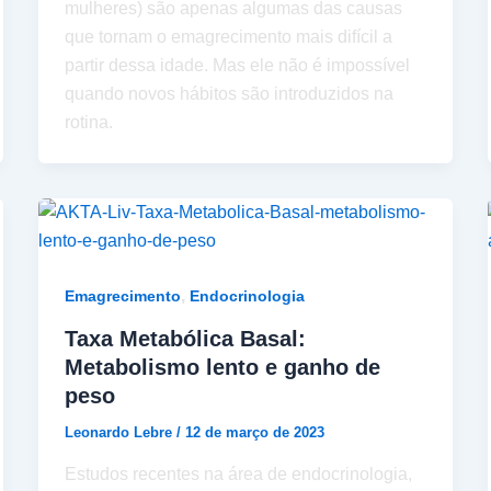
mulheres) são apenas algumas das causas
que tornam o emagrecimento mais difícil a
partir dessa idade. Mas ele não é impossível
quando novos hábitos são introduzidos na
rotina.
,
Emagrecimento
Endocrinologia
Taxa Metabólica Basal:
Metabolismo lento e ganho de
peso
Leonardo Lebre
/
12 de março de 2023
Estudos recentes na área de endocrinologia,