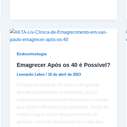
Endocrinologia
Emagrecer Após os 40 é Possível?
Leonardo Lebre
/
16 de abril de 2023
Emagrecer após os 40 anos é um grande
desafio para homens e mulheres, pois o
organismo passa por transformações naturais
que podem dificultar esse processo. Perda de
massa magra, maior armazenamento de
gordura, início da menopausa (no caso das