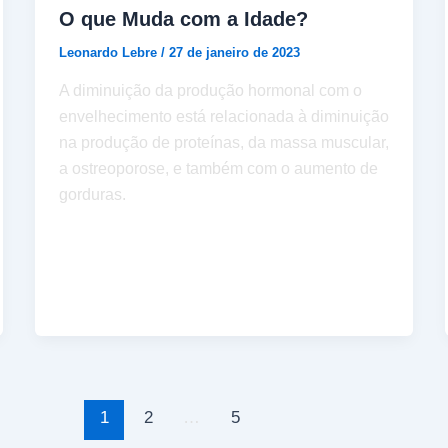
O que Muda com a Idade?
Leonardo Lebre
/
27 de janeiro de 2023
A diminuição da produção hormonal com o
envelhecimento está relacionada à diminuição
na produção de proteínas, da massa muscular,
a ostreoporose, e também com o aumento de
gorduras.
1
2
…
5