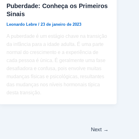
Puberdade: Conheça os Primeiros
Sinais
Leonardo Lebre
/
23 de janeiro de 2023
A puberdade é um estágio chave na transição
da infância para a idade adulta. É uma parte
normal do crescimento e a experiência de
cada pessoa é única. É geralmente uma fase
desafiadora e confusa, pois envolve muitas
mudanças físicas e psicológicas, resultantes
das mudanças nos níveis hormonais típica
desta transição.
Next
→