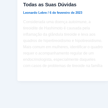
Todas as Suas Dúvidas
Leonardo Lebre
/
6 de fevereiro de 2023
Considerada uma doença autoimune, a
tireoidite de Hashimoto é causada pela
inflamação da glândula tireoide e leva aos
quadros de hipertireoidismo e hipotireoidismo.
Mais comum em mulheres, identificar o quadro
requer o acompanhamento regular de um
endocrinologista, especialmente daqueles
com casos de problemas de tireoide na família