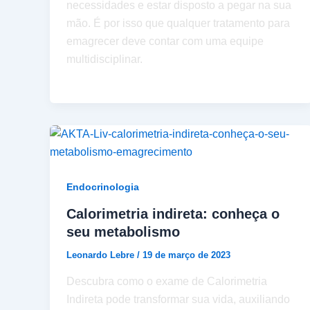
necessidades e estar disposto a pegar na sua
mão. É por isso que qualquer tratamento para
emagrecer deve contar com uma equipe
multidisciplinar.
Endocrinologia
Calorimetria indireta: conheça o
seu metabolismo
Leonardo Lebre
/
19 de março de 2023
Descubra como o exame de Calorimetria
Indireta pode transformar sua vida, auxiliando