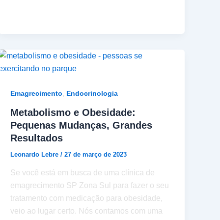
,
Emagrecimento
Endocrinologia
Metabolismo e Obesidade:
Pequenas Mudanças, Grandes
Resultados
Leonardo Lebre
/
27 de março de 2023
Se você está em busca de uma clínica de
emagrecimento SP Zona Sul para fazer o seu
tratamento com medicação para obesidade,
veio ao lugar certo. Nós contamos com uma