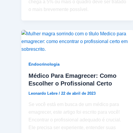
chega a 5% ou mais o quadro deve ser tratado
o mais brevemente possível.
Endocrinologia
Médico Para Emagrecer: Como
Escolher o Profissional Certo
Leonardo Lebre
/
22 de abril de 2023
Se você está em busca de um médico para
emagrecer, este artigo foi escrito para você!
Encontrar o profissional adequado é crucial.
Ele precisa ser experiente, entender suas