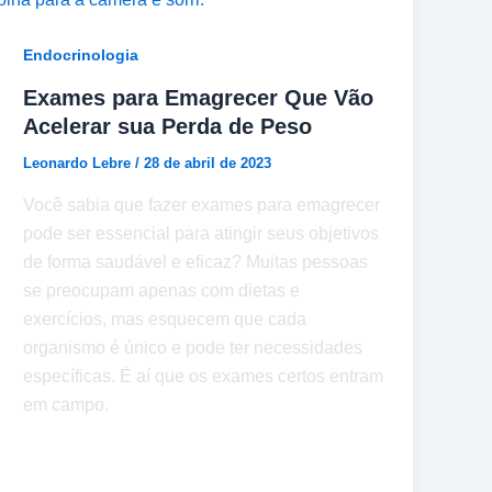
Endocrinologia
Exames para Emagrecer Que Vão
Acelerar sua Perda de Peso
Leonardo Lebre
/
28 de abril de 2023
Você sabia que fazer exames para emagrecer
pode ser essencial para atingir seus objetivos
de forma saudável e eficaz? Muitas pessoas
se preocupam apenas com dietas e
exercícios, mas esquecem que cada
organismo é único e pode ter necessidades
específicas. É aí que os exames certos entram
em campo.