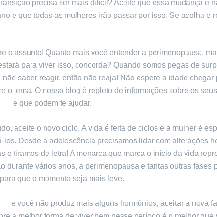
 transição precisa ser mais difícil? Aceite que essa mudança é n
o e que todas as mulheres irão passar por isso. Se acolha e r
re o assunto! Quanto mais você entender a perimenopausa, ma
estará para viver isso, concorda? Quando somos pegas de surp
 não saber reagir, então não reaja! Não espere a idade chegar 
bre o tema. O nosso blog é repleto de informações sobre os seu
smo
e que podem te ajudar.
do, aceite o novo ciclo. A vida é feita de ciclos e a mulher é esp
á-los. Desde a adolescência precisamos lidar com alterações 
vas e tiramos de letra! A menarca que marca o início da vida repr
o durante vários anos, a perimenopausa e tantas outras fases 
 para que o momento seja mais leve.
uda
e você não produz mais alguns hormônios, aceitar a nova fa
obre a melhor forma de viver bem nesse período é o melhor que