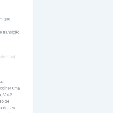
m que
opausa ou
e transição
o.
scolher uma
o. Você
sso de
a do seu