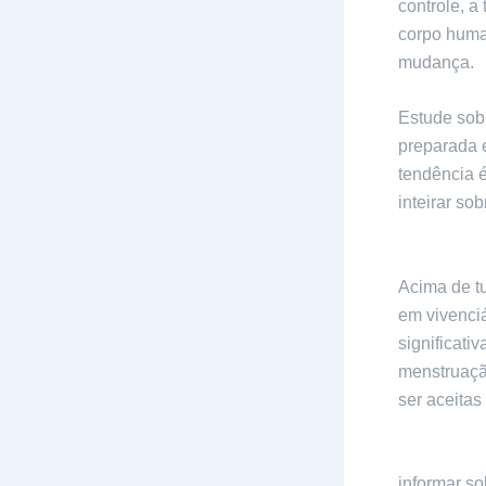
controle, a
corpo human
mudança.
Estude sob
preparada 
tendência é
inteirar so
e metaboli
Acima de tu
em vivenci
significati
menstruaçã
ser aceitas
O corpo m
informar s