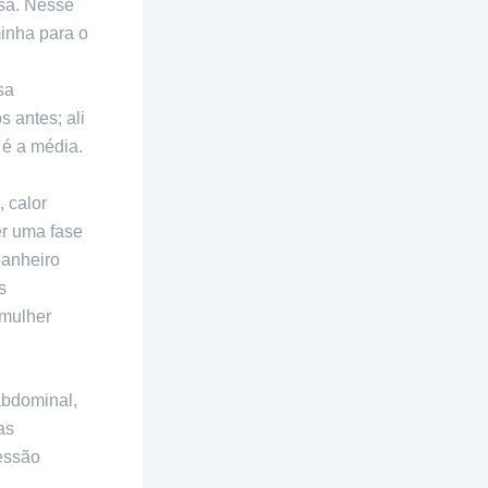
sa. Nesse
minha para o
sa
 antes; ali
 é a média.
, calor
r uma fase
panheiro
s
 mulher
abdominal,
as
ressão