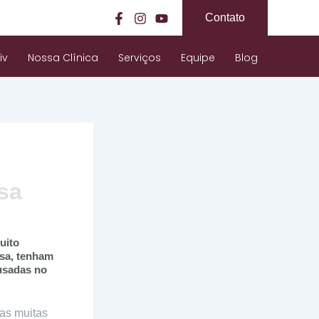
Contato
iv
Nossa Clínica
Serviços
Equipe
Blog
sa
uito
sa, tenham
usadas no
as muitas