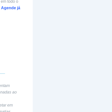
r em todo o
.
Agende já
sentam
onadas ao
etar em
patias,