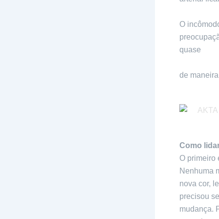
O incômodo
preocupaçã
quase
30% 
menopausa
de maneira
Como lida
O primeiro
Nenhuma mu
nova cor, l
precisou se
mudança. P