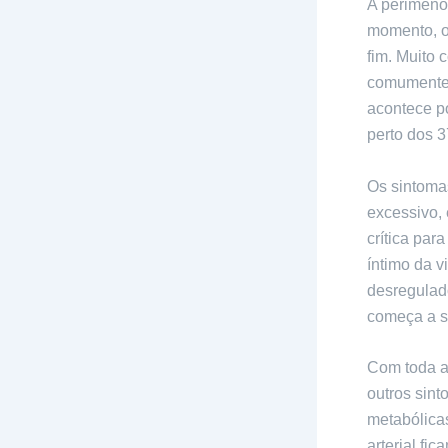
A perimeno
momento, o 
fim. Muito
comumente 
acontece p
perto dos 3
Os sintomas
excessivo,
crítica par
íntimo da v
desregulad
começa a s
Com toda a
outros sin
metabólicas
arterial fi