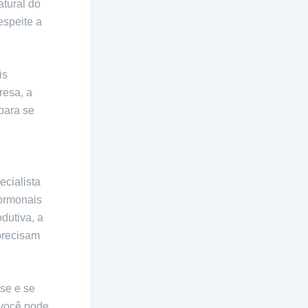
atural do
espeite a
is
resa, a
para se
s
hormônios
ecialista
hormonais
odutiva, a
precisam
se e se
 você pode