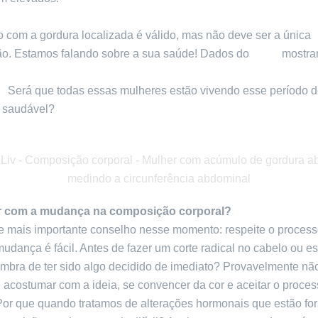
 com a gordura localizada é válido, mas não deve ser a única
o. Estamos falando sobre a sua saúde! Dados do
IBGE
mostra
da população feminina brasileira está passando pela perimen
.
Será que todas essas mulheres estão vivendo esse período d
 saudável?
r com a mudança na composição corporal?
 e mais importante conselho nesse momento: respeite o process
dança é fácil. Antes de fazer um corte radical no cabelo ou e
embra de ter sido algo decidido de imediato? Provavelmente nã
 acostumar com a ideia, se convencer da cor e aceitar o proce
or que quando tratamos de alterações hormonais que estão for