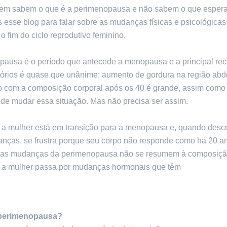
em sabem o que é a perimenopausa e não sabem o que esperar
esse blog para falar sobre as mudanças físicas e psicológicas
 fim do ciclo reprodutivo feminino.
pausa é o período que antecede a menopausa e a principal re
tórios é quase que unânime: aumento de gordura na região abd
ão com a composição corporal após os 40 é grande, assim como
 de mudar essa situação. Mas não precisa ser assim.
 a mulher está em transição para a menopausa e, quando des
nças, se frustra porque seu corpo não responde como há 20 a
, as mudanças da perimenopausa não se resumem à composição
 a mulher passa por mudanças hormonais que têm
consequênc
 para a saúde.
 perimenopausa?