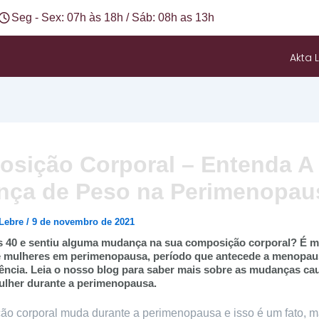
Seg - Sex: 07h às 18h / Sáb: 08h as 13h
Akta L
sição Corporal – Entenda A
ça de Peso na Perimenopau
 Lebre
/
9 de novembro de 2021
 40 e sentiu alguma mudança na sua composição corporal? É m
mulheres em perimenopausa, período que antecede a menopau
ência. Leia o nosso blog para saber mais sobre as mudanças ca
ulher durante a perimenopausa.
ão corporal muda durante a perimenopausa e isso é um fato, m