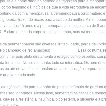
pausa é o nome dado ao período de transição para a menopau
corpo feminino dá indícios de que a vida reprodutiva se enca
 confundida com a menopausa, a perimenopausa ou climatério é
ignorada, trazendo riscos para a saúde da mulher. A menopau
or volta dos 45 anos e a perimenopausa começa cerca de 8 anos
7. É claro que cada corpo tem o seu tempo, mas na teoria, essa
 da perimenopausa são diversos. Irritabilidade, perda de libido
 e o campeão de reclamações:
ganho de peso.
Essa costuma se
a a mulher pois afeta diretamente a relação com o espelho, com
ida feminina. Nesse momento, tudo se intensifica. Os hormônio
os ou até em ausência transformam a composição corporal e a
e queixar ainda mais.
 atenção voltada para o ganho de peso e acúmulo de gordura 
tomas são ignorados. Nessa fase, aumentam os riscos de doenç
, cria-se a resistência insulínica, o colesterol, a glicemia e a p
cam elevados.