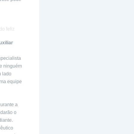
xiliar
pecialista
ue ninguém
u lado
uma equipe
urante a
 darão o
iante.
êutico