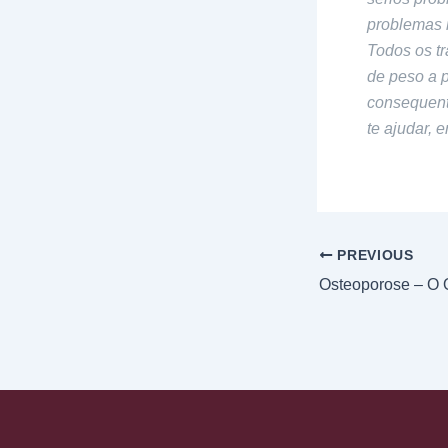
problemas r
Todos os t
de peso a p
consequent
te ajudar, 
PREVIOUS