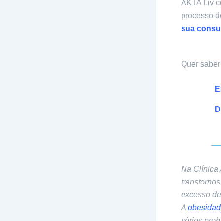
AKTA Liv co
processo d
sua consul
Quer saber 
E
D
Na Clínica
transtorno
excesso de
A
obesidad
sérios prob