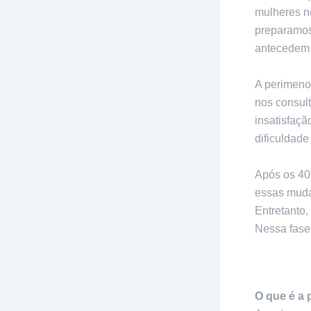
mulheres n
preparamos 
antecedem o
A perimeno
nos consul
insatisfaç
dificuldade
Após os 40
essas muda
Entretanto
Nessa fase
importantes
O que é a