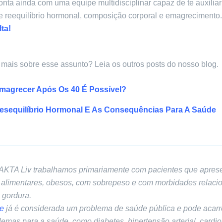
nta ainda com uma equipe multidisciplinar capaz de te auxilia
e reequilíbrio hormonal, composição corporal e emagrecimento
ta!
mais sobre esse assunto? Leia os outros posts do nosso blog.
magrecer Após Os 40 É Possível?
esequilíbrio Hormonal E As Consequências Para A Saúde
 AKTA Liv trabalhamos primariamente com pacientes que apre
s alimentares, obesos, com sobrepeso e com morbidades relaci
 gordura.
e
já é considerada um problema de saúde pública e pode acarr
lemas para a saúde, como diabetes, hipertensão arterial, cardio