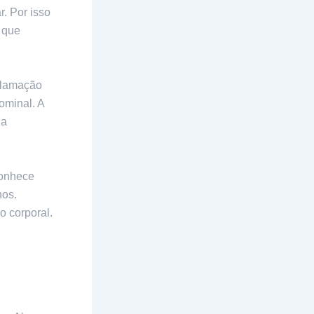
. Por isso
 que
clamação
ominal. A
 a
conhece
nos.
 corporal.
ias