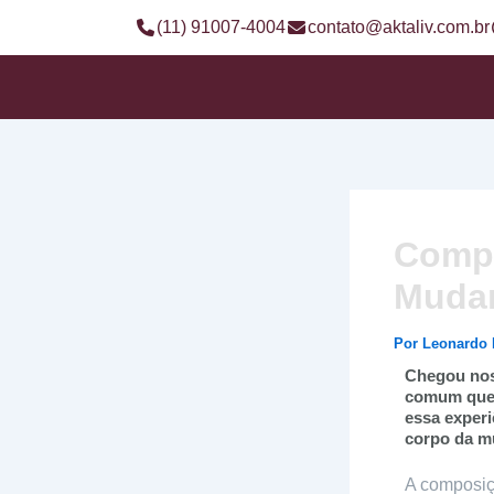
Ir
(11) 91007-4004
contato@aktaliv.com.br
para
o
conteúdo
Compo
Mudan
Por
Leonardo
Chegou nos
comum que 
essa experi
corpo da m
A composiç