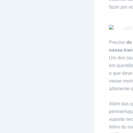
fazer por 
Preciso
de 
nessa tra
Um dos seus
em questõe
o que deve 
nesse mome
altamente q
Além das q
perimenopa
suporte ne
Além do nos