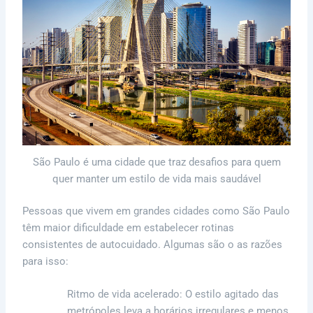
São Paulo é uma cidade que traz desafios para quem
quer manter um estilo de vida mais saudável
Pessoas que vivem em grandes cidades como São Paulo
têm maior dificuldade em estabelecer rotinas
consistentes de autocuidado. Algumas são o as razões
para isso:
Ritmo de vida acelerado: O estilo agitado das
metrópoles leva a horários irregulares e menos