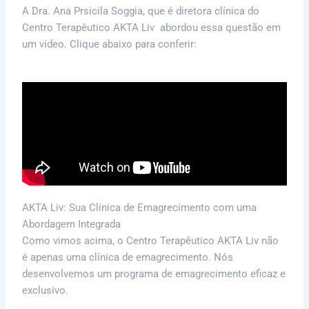
A Dra. Ana Prsicila Soggia, que é diretora clínica do
Centro Terapêutico AKTA Liv abordou essa questão em
um vídeo. Clique abaixo para conferir:
AKTA Liv: Sua Clínica de Emagrecimento com uma
Abordagem Integrada
C
omo vimos acima, o
Centro Terapêutico AKTA Liv não
é apenas uma clínica de emagrecimento. Nós
desenvolvemos um programa de emagrecimento eficaz e
exclusivo.