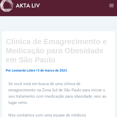
Ir
para
o
conteúdo
Clínica de Emagrecimento e
Medicação para Obesidade
em São Paulo
Por
Leonardo Lebre
/
5 de março de 2023
Se você está em busca de uma clínica de
emagrecimento na Zona Sul de São Paulo para iniciar o
seu tratamento com medicação para obesidade, veio ao
lugar certo.
Nós contamos com uma equipe de médicos