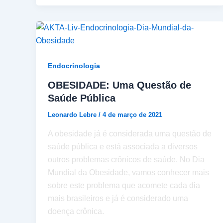
Endocrinologia
OBESIDADE: Uma Questão de
Saúde Pública
Leonardo Lebre
/
4 de março de 2021
A obesidade já é considerada uma questão de
saúde pública e está associada a diversos
outros problemas crônicos de saúde. No Dia
Mundial da Obesidade, vamos conhecer mais
sobre este problema que acomete cada dia
mais brasileiros e já é considerado uma
doença crônica.