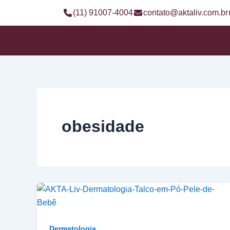
Ir
(11) 91007-4004
contato@aktaliv.com.br
para
o
conteúdo
obesidade
Dermatologia