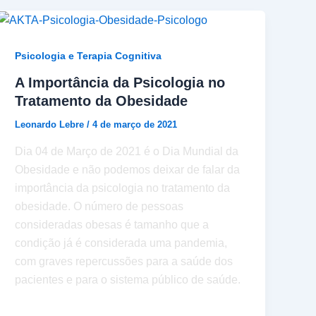
Psicologia e Terapia Cognitiva
A Importância da Psicologia no
Tratamento da Obesidade
Leonardo Lebre
/
4 de março de 2021
Dia 04 de Março de 2021 é o Dia Mundial da
Obesidade e não podemos deixar de falar da
importância da psicologia no tratamento da
obesidade. O número de pessoas
consideradas obesas é tamanho que a
condição já é considerada uma pandemia,
com graves repercussões para a saúde dos
pacientes e para o sistema público de saúde.