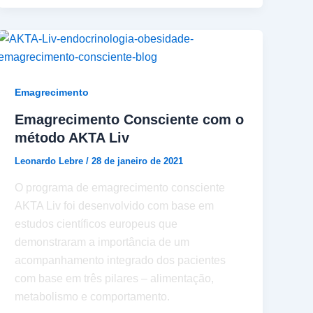
Emagrecimento
Emagrecimento Consciente com o
método AKTA Liv
Leonardo Lebre
/
28 de janeiro de 2021
O programa de emagrecimento consciente
AKTA Liv foi desenvolvido com base em
estudos científicos europeus que
demonstraram a importância de um
acompanhamento integrado dos pacientes
com base em três pilares – alimentação,
metabolismo e comportamento.