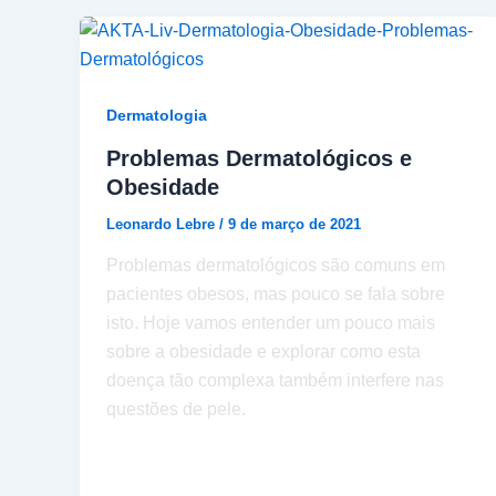
Dermatologia
Problemas Dermatológicos e
Obesidade
Leonardo Lebre
/
9 de março de 2021
Problemas dermatológicos são comuns em
pacientes obesos, mas pouco se fala sobre
isto. Hoje vamos entender um pouco mais
sobre a obesidade e explorar como esta
doença tão complexa também interfere nas
questões de pele.