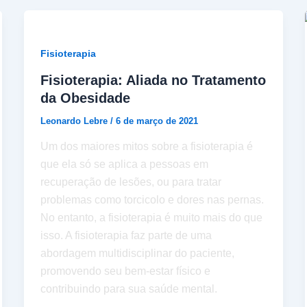
Fisioterapia
Fisioterapia: Aliada no Tratamento
da Obesidade
Leonardo Lebre
/
6 de março de 2021
Um dos maiores mitos sobre a fisioterapia é
que ela só se aplica a pessoas em
recuperação de lesões, ou para tratar
problemas como torcicolo e dores nas pernas.
No entanto, a fisioterapia é muito mais do que
isso. A fisioterapia faz parte de uma
abordagem multidisciplinar do paciente,
promovendo seu bem-estar físico e
contribuindo para sua saúde mental.