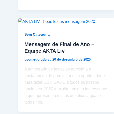
Sem Categoria
Mensagem de Final de Ano –
Equipe AKTA Liv
Leonardo Lebre
/
20 de dezembro de 2020
A temporada de festas se aproxima e
gostaríamos de aproveitar esta oportunidade
para dizer OBRIGADO a todos os nossos
pacientes. 2020 tem sido um ano interessante
e que apresentou muitos desafios a quase
todos nós.