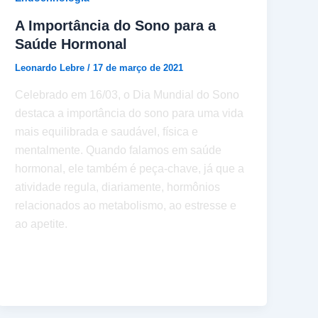
A Importância do Sono para a
Saúde Hormonal
Leonardo Lebre
/
17 de março de 2021
Celebrado em 16/03, o Dia Mundial do Sono
destaca a importância do sono para uma vida
mais equilibrada e saudável, física e
mentalmente. Quando falamos em saúde
hormonal, ele também é peça-chave, já que a
atividade regula, diariamente, hormônios
relacionados ao metabolismo, ao estresse e
ao apetite.