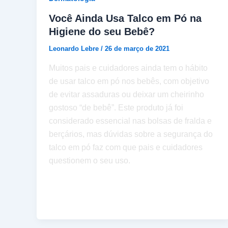
Você Ainda Usa Talco em Pó na
Higiene do seu Bebê?
Leonardo Lebre
/
26 de março de 2021
Muitos pais e cuidadores ainda tem o hábito
de usar talco em pó nos bebês, com objetivo
de evitar assaduras ou deixar um cheirinho
gostoso “de bebê”. Este produto já foi
considerado essencial nas bolsas de fralda e
berçários, mas dúvidas sobre a segurança do
talco em pó faz com que pais e cuidadores
questionem o seu uso.