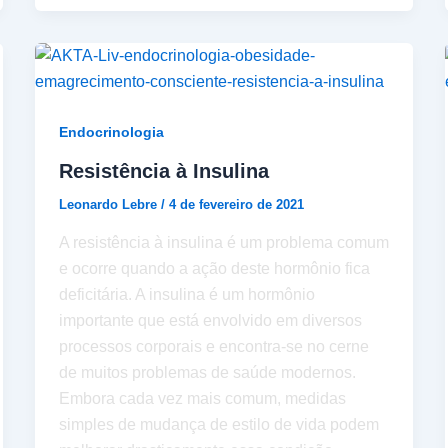
Endocrinologia
Resistência à Insulina
Leonardo Lebre
/
4 de fevereiro de 2021
A resistência à insulina é um problema comum
e ocorre quando a ação deste hormônio fica
deficitária. A insulina é um hormônio
importante que está envolvido em diversos
processos corporais e encontra-se no cerne
de muitos problemas de saúde modernos.
Embora cada vez mais comum, medidas
simples de mudança de estilo de vida podem