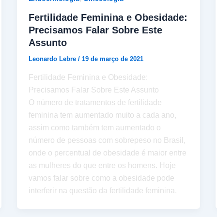
Fertilidade Feminina e Obesidade:
Precisamos Falar Sobre Este
Assunto
Leonardo Lebre
/
19 de março de 2021
Fertilidade Feminina e Obesidade:
Precisamos Falar Sobre Este Assunto
O número de tratamentos de fertilidade
feminina tem aumentado muito a cada ano,
assim como também tem aumentado o
número de pessoas com sobrepeso no Brasil,
onde o percentual de obesidade é maior entre
as mulheres do que entre os homens. Hoje
vamos falar sobre como a obesidade pode
interferir na questão da fertilidade feminina.