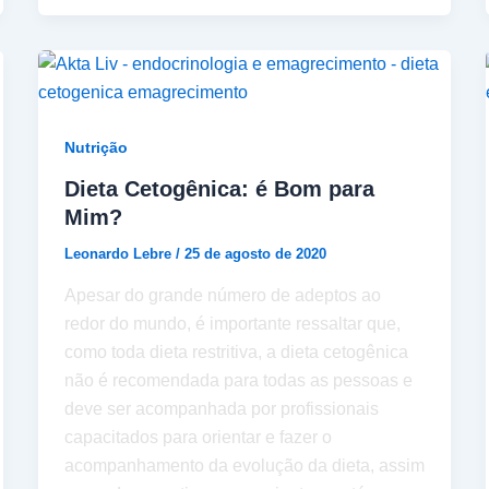
Nutrição
Dieta Cetogênica: é Bom para
Mim?
Leonardo Lebre
/
25 de agosto de 2020
Apesar do grande número de adeptos ao
redor do mundo, é importante ressaltar que,
como toda dieta restritiva, a dieta cetogênica
não é recomendada para todas as pessoas e
deve ser acompanhada por profissionais
capacitados para orientar e fazer o
acompanhamento da evolução da dieta, assim