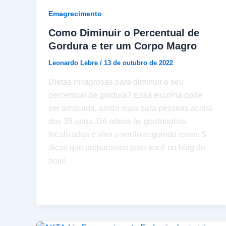
Emagrecimento
Como Diminuir o Percentual de
Gordura e ter um Corpo Magro
Leonardo Lebre
/
13 de outubro de 2022
Dietas milagrosas para diminuir o seu
percentual de gordura? Essa escolha pode
ser arriscada, ainda mais para pessoas acima
dos 35 anos. Dê adeus às gordurinhas
localizadas e viva o verão seguindo essas 5
dicas que preparamos para você no blog de
hoje!