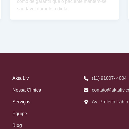
como de garantir que o paciente mantém-se
saudável durante a dieta.
Akta Liv
(11) 91007- 4004
Nossa Clínica
contato@aktaliv.c
Serviços
Av. Prefeito Fábi
Equipe
Blog