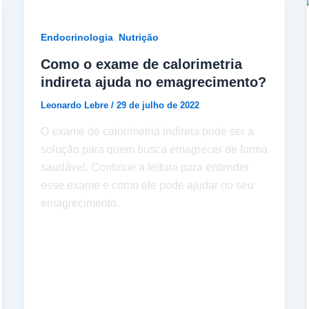
,
Endocrinologia
Nutrição
Como o exame de calorimetria
indireta ajuda no emagrecimento?
Leonardo Lebre
/
29 de julho de 2022
O exame de calorimetria indireta pode ser a
solução para quem busca emagrecer de forma
saudável. Continue a leitura para entender
esse exame e como ele pode ajudar no seu
emagrecimento.