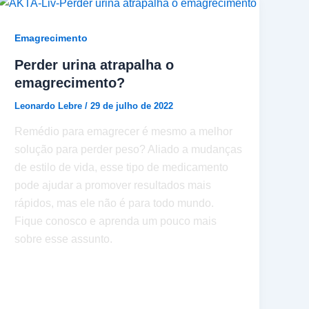
Emagrecimento
Perder urina atrapalha o
emagrecimento?
Leonardo Lebre
/
29 de julho de 2022
Remédio para emagrecer é mesmo a melhor
solução para perder peso? Aliado a mudanças
de estilo de vida, esse tipo de medicamento
pode ajudar a promover resultados mais
rápidos, mas ele não é para todo mundo.
Fique conosco e aprenda um pouco mais
sobre esse assunto.