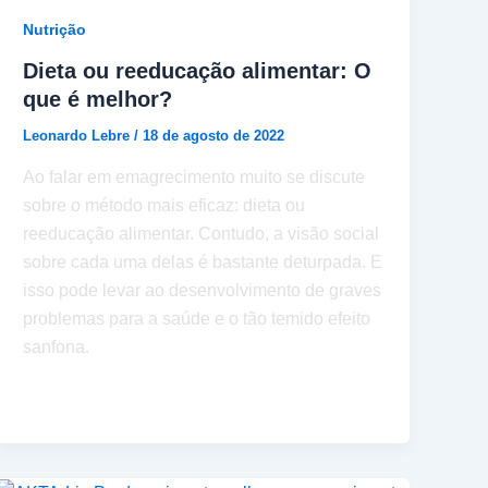
Nutrição
Dieta ou reeducação alimentar: O
que é melhor?
Leonardo Lebre
/
18 de agosto de 2022
Ao falar em emagrecimento muito se discute
sobre o método mais eficaz: dieta ou
reeducação alimentar. Contudo, a visão social
sobre cada uma delas é bastante deturpada. E
isso pode levar ao desenvolvimento de graves
problemas para a saúde e o tão temido efeito
sanfona.