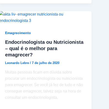
Emagrecimento
Endocrinologista ou Nutricionista
– qual é o melhor para
emagrecer?
Leonardo Lebre
/
7 de julho de 2020
Muitas pessoas ficam em dúvida sobre
procurar um endocrinologista ou nutricionista
para emagrecer. Se você já fez de tudo e não
consegue emagrecer, talvez seja na hora de
consultar um endocrinologista.