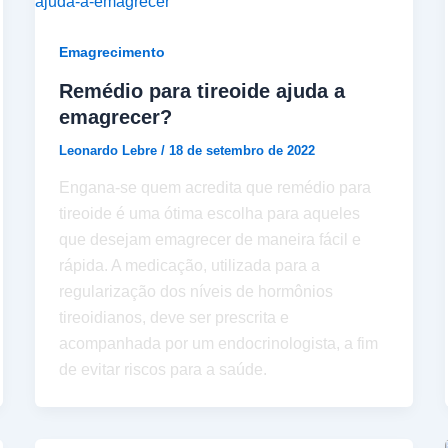
Emagrecimento
Remédio para tireoide ajuda a
emagrecer?
Leonardo Lebre
/
18 de setembro de 2022
Engana-se quem acredita que remédio para
tireoide é uma ótima escolha para aqueles
que desejam emagrecer de maneira fácil e
rápida. A medicação, utilizada para a
regularização dos níveis de hormônios
tireoidianos, deve ser prescrita e
acompanhada por um endocrinologista, a fim
de evitar riscos para a saúde.