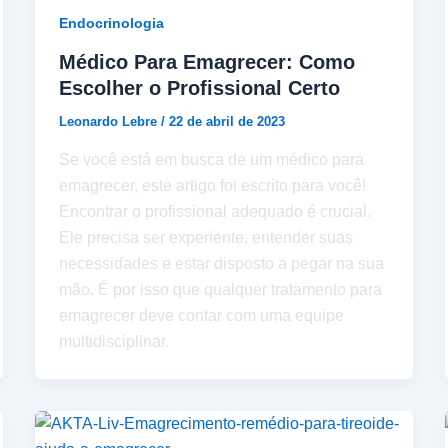
Endocrinologia
Médico Para Emagrecer: Como
Escolher o Profissional Certo
Leonardo Lebre
/
22 de abril de 2023
Se você está em busca de um médico para
emagrecer, este artigo foi escrito para você!
Encontrar o profissional adequado é crucial.
Ele precisa ser experiente, entender suas
necessidades e estar disposto a pegar na sua
mão. É por isso que qualquer tratamento para
emagrecer deve contar com uma equipe
multidisciplinar.