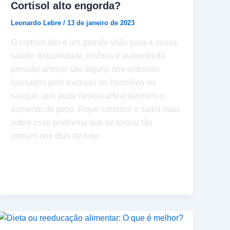
Cortisol alto engorda?
Leonardo Lebre
/
13 de janeiro de 2023
O cortisol alto é um grande vilão para a nossa
saúde. Irritabilidade, insônia e aumento da
pressão arterial são alguns dos sintomas
causados pelo excesso do hormônio no
sangue, que pode desencadear também o
aumento de peso. Fique conosco e saiba mais
sobre esse problema que se tornou tão
comum nos dias de hoje.