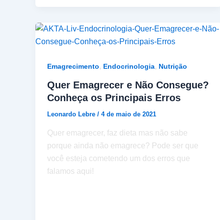
,
,
Emagrecimento
Endocrinologia
Nutrição
Quer Emagrecer e Não Consegue?
Conheça os Principais Erros
Leonardo Lebre
/
4 de maio de 2021
Quer emagrecer, faz dieta mas não sabe
porque ainda não emagrece? Pode ser que
você esteja cometendo um dos erros que
falamos aqui!