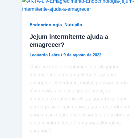
,
Endocrinologia
Nutrição
Jejum intermitente ajuda a
emagrecer?
Leonardo Lebre
/
9 de agosto de 2022
Cada vez mais escutamos falar de jejum
intermitente como uma dieta eficaz para
emagrecer. Entretanto, muitas pessoas ainda
têm dúvidas se esse tipo de restrição
alimentar é realmente eficaz quando se quer
perder peso. Fique conosco para entender um
pouco mais sobre esse assunto e descobrir se
o jejum intermitente é uma boa alternativa
para você.