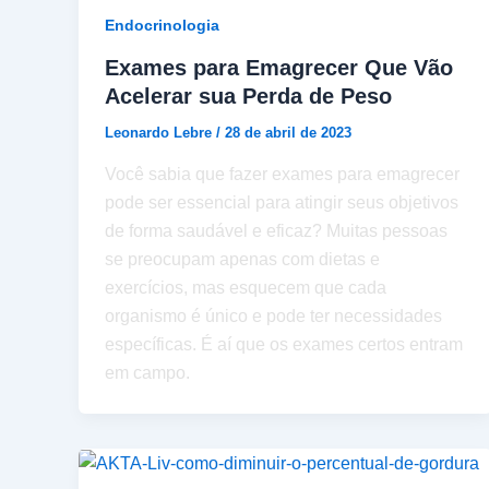
Endocrinologia
Exames para Emagrecer Que Vão
Acelerar sua Perda de Peso
Leonardo Lebre
/
28 de abril de 2023
Você sabia que fazer exames para emagrecer
pode ser essencial para atingir seus objetivos
de forma saudável e eficaz? Muitas pessoas
se preocupam apenas com dietas e
exercícios, mas esquecem que cada
organismo é único e pode ter necessidades
específicas. É aí que os exames certos entram
em campo.