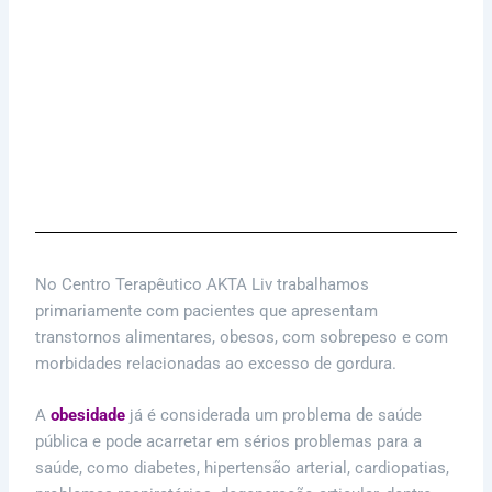
Desmistificando Essa Relação
Ganho De Peso – Os Hormônios Têm Alguma
Influência?
Como Diminuir o Percentual de Gordura e ter
um corpo magro?
No Centro Terapêutico AKTA Liv trabalhamos
primariamente com pacientes que apresentam
transtornos alimentares, obesos, com sobrepeso e com
morbidades relacionadas ao excesso de gordura.
A
obesidade
já é considerada um problema de saúde
pública e pode acarretar em sérios problemas para a
saúde, como diabetes, hipertensão arterial, cardiopatias,