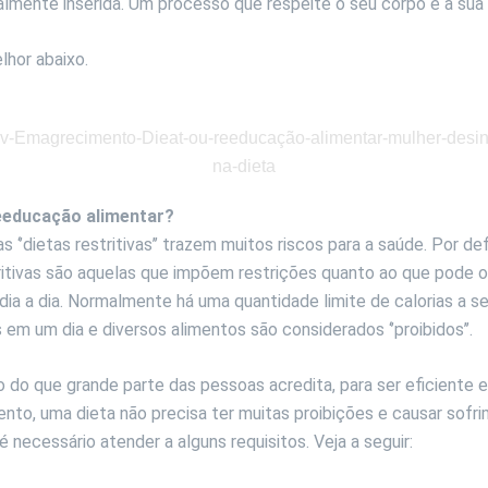
almente inserida. Um processo que respeite o seu corpo e a sua
hor abaixo.
eeducação alimentar?
 ‘’dietas restritivas’’ trazem muitos riscos para a saúde. Por def
ritivas são aquelas que impõem restrições quanto ao que pode o
 dia a dia. Normalmente há uma quantidade limite de calorias a s
em um dia e diversos alimentos são considerados ‘’proibidos’’.
o do que grande parte das pessoas acredita, para ser eficiente e
to, uma dieta não precisa ter muitas proibições e causar sofri
 necessário atender a alguns requisitos. Veja a seguir: