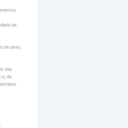
tamentos
idade de
ho de peso,
te das
 e, de
mentares.
r