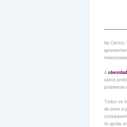
No Centro 
apresentam
relacionada
A
obesida
sérios prob
problemas r
Todos os t
de peso a p
consequent
te ajudar,