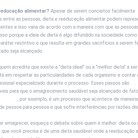
reeducação alimentar?
Apesar de serem conceitos facilmente
s entre as pessoas, dieta e reeducação alimentar podem repres
rentes e isso varia de acordo com a maneira com que as pessoa
sso porque a ideia de dieta é algo difundido na sociedade com
caráter restritivo e que resulta em grandes sacrifícios a serem f
tado seja alcançado.
em acredita que existe a ‘’dieta ideal’’ ou a ‘’melhor dieta’’ a se
á em respeitar as particularidades de cada organismo e contar
fissional especializado durante o processo. Esses passos são
veis para que o emagrecimento saudável seja alcançado de fato
bolismo
, por exemplo, é um processo que acontece de maneira
de pessoa para pessoa e que sofre interferências por razões dis
er emagrecer, esqueça o debate sobre quem é melhor: dieta ou
O que você precisa é de uma dieta saudável onde a reeducação 