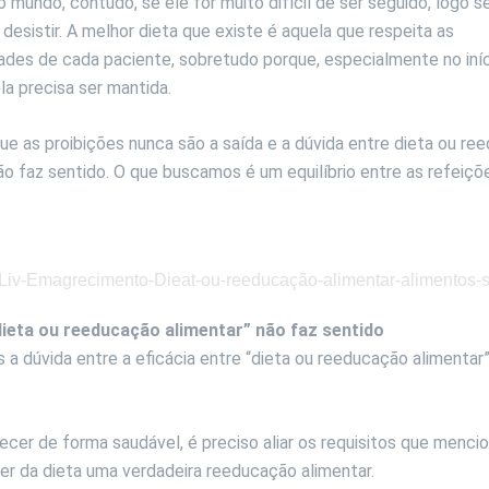
o mundo, contudo, se ele for muito difícil de ser seguido, logo se
desistir. A melhor dieta que existe é aquela que respeita as
dades de cada paciente, sobretudo porque, especialmente no iní
la precisa ser mantida.
que as proibições nunca são a saída e a dúvida entre dieta ou r
ão faz sentido. O que buscamos é um equilíbrio entre as refeiç
dieta ou reeducação alimentar” não faz sentido
a dúvida entre a eficácia entre “dieta ou reeducação alimentar”
cer de forma saudável, é preciso aliar os requisitos que menc
er da dieta uma verdadeira reeducação alimentar.