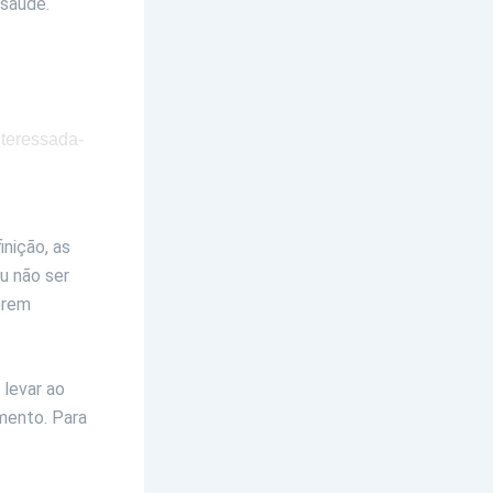
 saúde.
inição, as
u não ser
erem
 levar ao
mento. Para