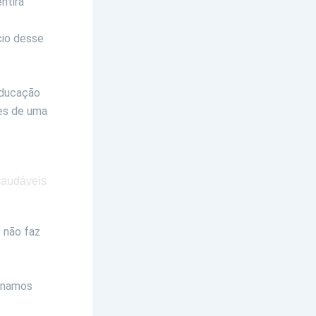
ntirá
cio desse
eeducação
ões de uma
 não faz
ionamos