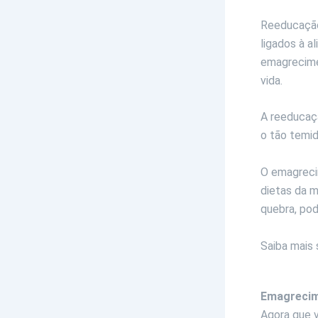
Reeducação
ligados à a
emagrecime
vida.
A reeducaçã
o tão temid
O emagrecim
dietas da m
quebra, pod
Saiba mais 
Emagrecim
Agora que 