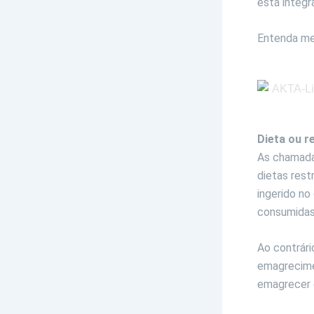
está integr
Entenda mel
Dieta ou r
As chamadas
dietas rest
ingerido no
consumidas 
Ao contrári
emagrecimen
emagrecer é