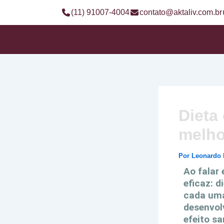
Ir
(11) 91007-4004
contato@aktaliv.com.br
para
o
conteúdo
Dieta
melho
Por
Leonardo
Ao falar
eficaz: d
cada uma
desenvol
efeito sa