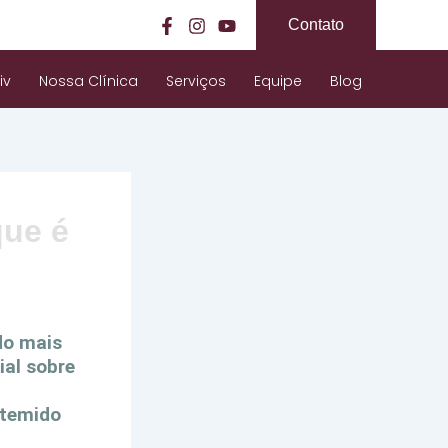
Contato
iv
Nossa Clínica
Serviços
Equipe
Blog
que é
do mais
ial sobre
 temido