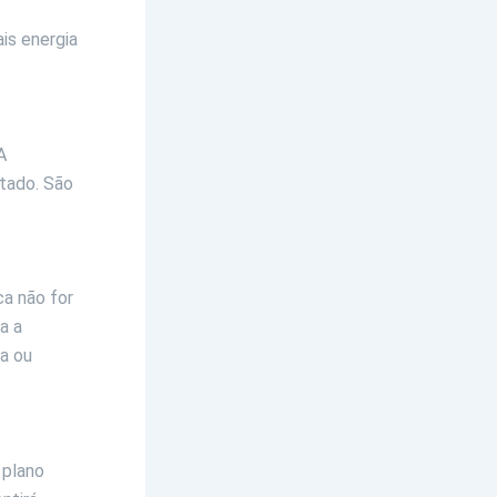
is energia
A
ltado. São
a não for
a a
a ou
 plano