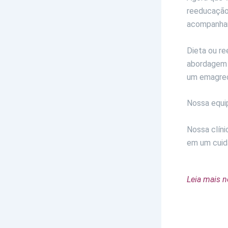
reeducação 
acompanham
Dieta ou r
abordagem m
um emagre
Nossa equip
Marque já 
Nossa clíni
em um cuid
Leia mais n
J
P