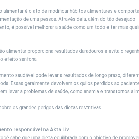
 alimentar é o ato de modificar hábitos alimentares e compor
limentação de uma pessoa. Através dela, além do tão desejado
nto, é possível melhorar a saúde como um todo e ter mais qual
o alimentar proporciona resultados duradouros e evita o regan
o efeito sanfona.
ento saudável pode levar a resultados de longo prazo, diferen
oda. Essas geralmente devolvem os quilos perdidos ao paciente
em levar a problemas de saúde, como anemia e transtornos ali
sobre os grandes perigos das dietas restritivas
clicando aqui.
ento responsável na Akta Liv
você sabe que uma dieta equilibrada com o objetivo de promove