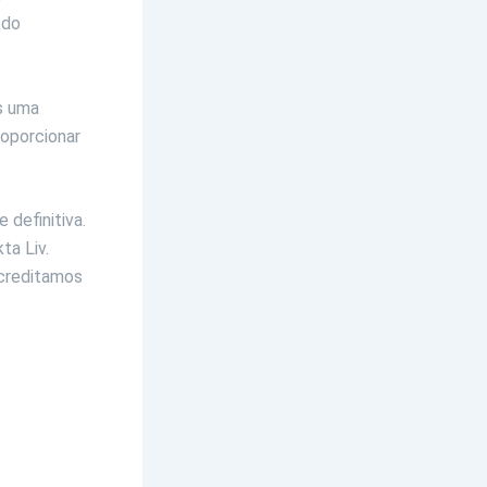
 do
s uma
roporcionar
 definitiva.
ta Liv.
acreditamos