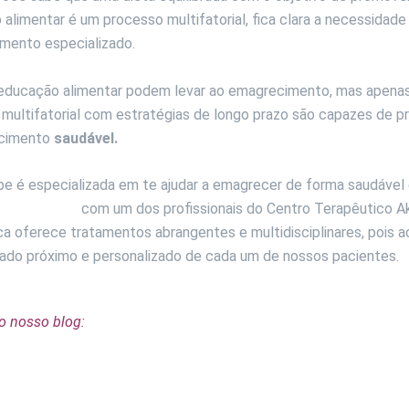
alimentar é um processo multifatorial, fica clara a necessidade
ento especializado.
eeducação alimentar podem levar ao emagrecimento, mas apena
ultifatorial com estratégias de longo prazo são capazes de p
cimento
saudável.
e é especializada em te ajudar a emagrecer de forma saudável e
uma consulta
com um dos profissionais do Centro Terapêutico Ak
ca oferece tratamentos abrangentes e multidisciplinares, pois 
ado próximo e personalizado de cada um de nossos pacientes.
o nosso blog:
ejum Intermitente Ajuda A Emagrecer?
ercentual De Gordura: Como Conquistar Um Corpo Magro