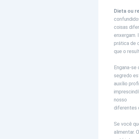
Dieta ou 
confundido
coisas dife
enxergam. I
prática de 
que o resul
Engana-se qu
segredo est
auxílio pro
imprescindí
nosso
meta
diferentes 
Se você qu
alimentar. 