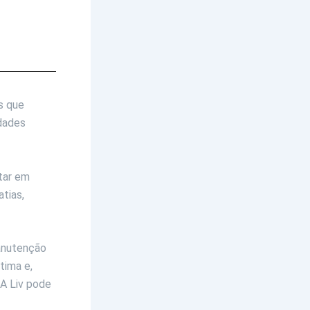
s que
dades
tar em
atias,
anutenção
tima e,
A Liv pode