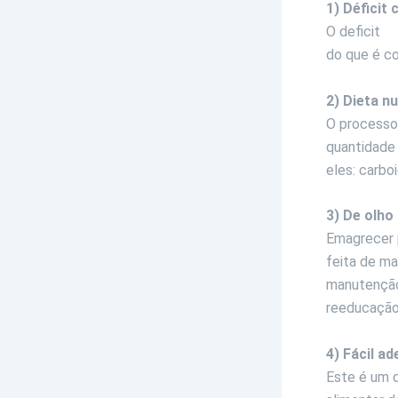
1) Déficit 
O deficit
ca
do que é c
2) Dieta n
O processo 
quantidade
eles: carbo
3) De olho
Emagrecer p
feita de ma
manutenção
reeducação 
4) Fácil a
Este é um 