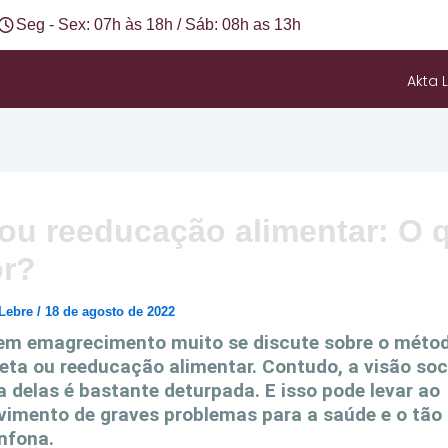
Seg - Sex: 07h às 18h / Sáb: 08h as 13h
Akta L
 ou reeducação alimentar: O 
r?
 Lebre
/
18 de agosto de 2022
 em emagrecimento muito se discute sobre o méto
ieta ou reeducação alimentar. Contudo, a visão soc
 delas é bastante deturpada. E isso pode levar ao
vimento de graves problemas para a saúde e o tão
nfona.