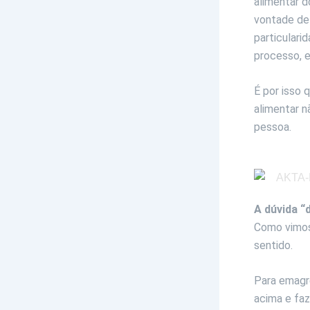
alimentar d
vontade de 
particulari
processo, e
É por isso 
alimentar n
pessoa.
A dúvida “
Como vimos 
sentido.
Para emagre
acima e faz