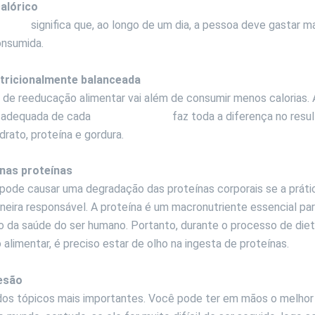
calórico
lórico
significa que, ao longo de um dia, a pessoa deve gastar ma
onsumida.
utricionalmente balanceada
de reeducação alimentar vai além de consumir menos calorias. 
 adequada de cada
macronutriente
faz toda a diferença no resu
idrato, proteína e gordura.
 nas proteínas
ode causar uma degradação das proteínas corporais se a prátic
neira responsável. A proteína é um macronutriente essencial par
 da saúde do ser humano. Portanto, durante o processo de diet
alimentar, é preciso estar de olho na ingesta de proteínas.
desão
dos tópicos mais importantes. Você pode ter em mãos o melhor