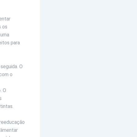
entar
s os
o uma
eitos para
r seguida. O
 com o
. O
s
tintas.
 reeducação
alimentar