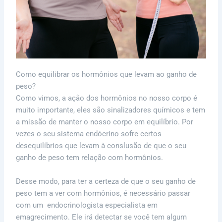
Como equilibrar os hormônios que levam ao ganho de
peso?
Como vimos, a ação dos hormônios no nosso corpo é
muito importante, eles são sinalizadores químicos e tem
a missão de manter o nosso corpo em equilíbrio. Por
vezes o seu sistema endócrino sofre certos
desequilíbrios que levam à conslusão de que o seu
ganho de peso tem relação com hormônios.
Desse modo, para ter a certeza de que o seu ganho de
peso tem a ver com hormônios, é necessário passar
com um endocrinologista especialista em
emagrecimento. Ele irá detectar se você tem algum