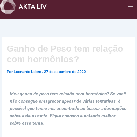
Ir
para
o
conteúdo
Ganho de Peso tem relação
com hormônios?
Por
Leonardo Lebre
/
27 de setembro de 2022
Ganho de peso tem relação com hormônios?
Meu ganho de peso tem relação com hormônios? Se você
não consegue emagrecer apesar de várias tentativas, é
possível que tenha nos encontrado ao buscar informações
sobre este assunto. Fique conosco e entenda melhor
sobre esse tema.