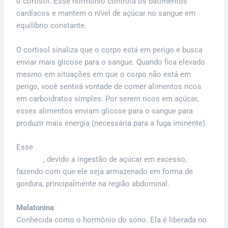
o cortisol. Esse hormônio controla os batimentos
cardíacos e mantem o nível de açúcar no sangue em
equilíbrio constante.
O cortisol sinaliza que o corpo está em perigo e busca
enviar mais glicose para o sangue. Quando fica elevado
mesmo em situações em que o corpo não está em
perigo, você sentirá vontade de comer alimentos ricos
em carboidratos simples. Por serem ricos em açúcar,
esses alimentos enviam glicose para o sangue para
produzir mais energia (necessária para a fuga iminente).
Esse
nível elevado de cortisol pode influenciar no ganho
de peso
, devido a ingestão de açúcar em excesso,
fazendo com que ele seja armazenado em forma de
gordura, principalmente na região abdominal.
Melatonina
Conhecida como o hormônio do sono. Ela é liberada no