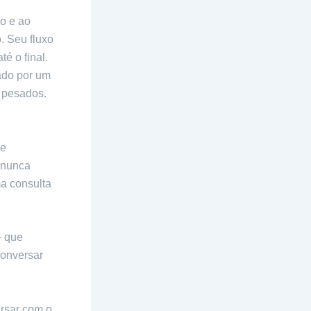
o e ao
. Seu fluxo
é o final.
ado por um
 pesados.
ue
e nunca
a consulta
– que
conversar
ersar com o