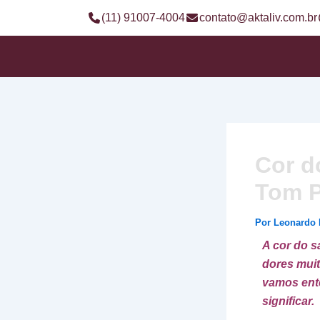
Ir
(11) 91007-4004
contato@aktaliv.com.br
para
o
conteúdo
Cor d
Tom P
Por
Leonardo
A cor do s
dores muit
vamos ent
significar.