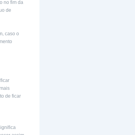
o no fim da
uo de
m, caso o
amento
ficar
 mais
o de ficar
gnifica