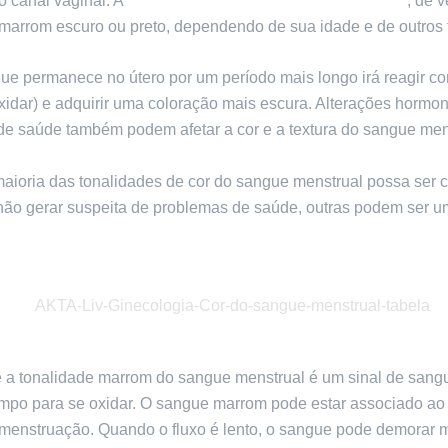
o canal vaginal. A
cor do sangue menstrual pode variar
, de 
 marrom escuro ou preto, dependendo de sua idade e de outros 
ue permanece no útero por um período mais longo irá reagir c
xidar) e adquirir uma coloração mais escura. Alterações hormon
de saúde também podem afetar a cor e a textura do sangue men
aioria das tonalidades de cor do sangue menstrual possa ser 
não gerar suspeita de problemas de saúde, outras podem ser u
 a tonalidade marrom do sangue menstrual é um sinal de sangu
empo para se oxidar. O sangue marrom pode estar associado ao 
 menstruação. Quando o fluxo é lento, o sangue pode demorar 