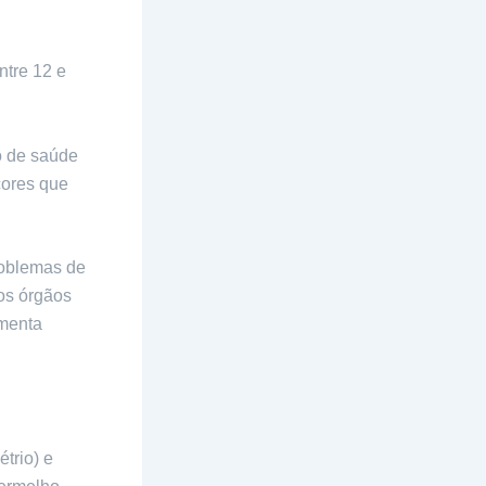
ntre 12 e
o de saúde
cores que
roblemas de
os órgãos
amenta
trio) e