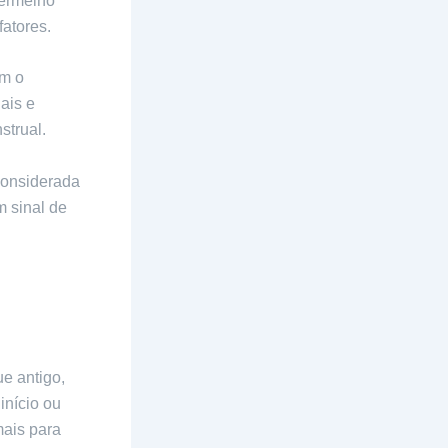
vermelho
fatores.
om o
ais e
strual.
considerada
m sinal de
e antigo,
início ou
mais para