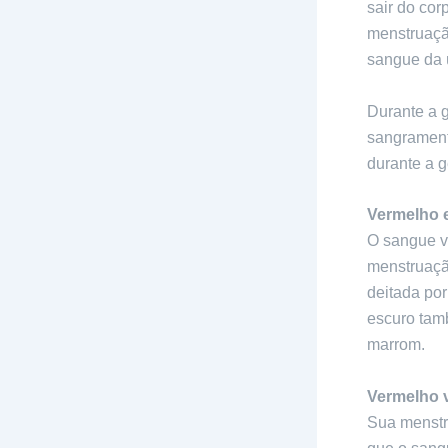
sair do co
menstruaçã
sangue da 
Durante a 
sangrament
durante a g
Vermelho 
O sangue v
menstruaçã
deitada po
escuro tam
marrom.
Vermelho 
Sua menstr