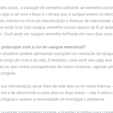
dos casos, a variação do vermelho brilhante ao vermelho escur
algo a ver com o fluxo e o tempo que o sangue esteve no útero
is intenso no início da menstruação e diminuir de intensidade at
m pode ficar com sangue vermelho escuro depois de ficar deit
o. Você pode ver sangue vermelho brilhante em seus dias mais
 preocupar com a cor do sangue menstrual?
 saudável poderá apresentar variações na coloração do sang
o longo do ciclo e da vida. Entretanto, caso você veja algo qu
tes ou que venha acompanhado de outros sintomas, agende um
ologista.
 sua menstruação durar mais de sete dias ou for muito intensa 
a troca do absorvente a cada uma ou duas horas – vale à pena 
ologista e avaliar a necessidade de investigar o problema.
, qualquer sangramento durante a gravidez é motivo para conv