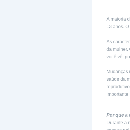
A maioria d
13 anos. O
As caracte
da mulher. 
você vê, po
Mudanças n
saúde da m
reprodutivo
importante
Por que a 
Durante a m