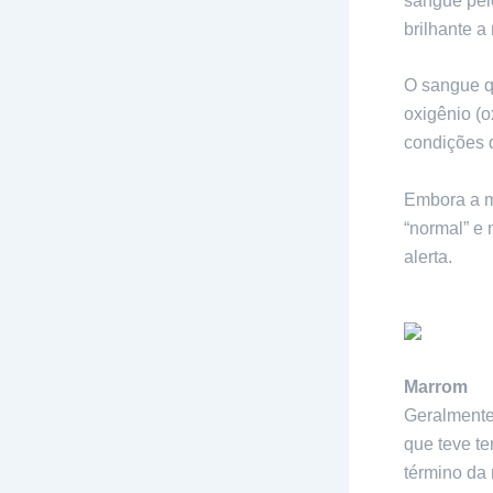
sangue pel
brilhante a
O sangue q
oxigênio (o
condições 
Embora a m
“normal” e 
alerta.
Marrom
Geralmente
que teve t
término da