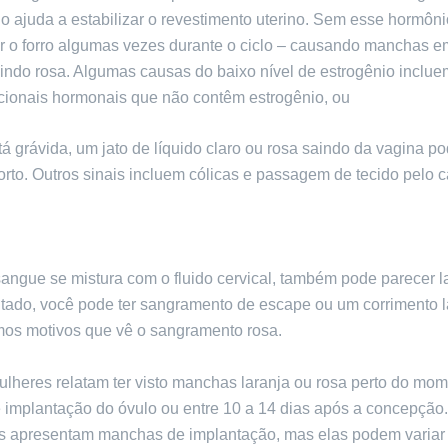
o ajuda a estabilizar o revestimento uterino. Sem esse hormôni
r o forro algumas vezes durante o ciclo – causando manchas e
uindo rosa. Algumas causas do baixo nível de estrogênio inclue
cionais hormonais que não contêm estrogênio, ou
perimenopa
á grávida, um jato de líquido claro ou rosa saindo da vagina p
orto. Outros sinais incluem cólicas e passagem de tecido pelo 
ngue se mistura com o fluido cervical, também pode parecer la
tado, você pode ter sangramento de escape ou um corrimento l
os motivos que vê o sangramento rosa.
lheres relatam ter visto manchas laranja ou rosa perto do mo
e implantação do óvulo ou entre 10 a 14 dias após a concepção
s apresentam manchas de implantação, mas elas podem variar