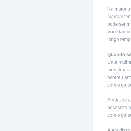
Na maioria 
marrom tem 
pode ser ma
Você també
longo temp
Quando se
Uma mulher
menstrual a
ocorreu an
com o ginec
Ainda, se a
necessite 
com o ginec
Além disso