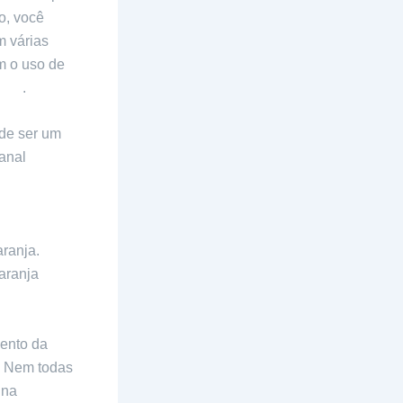
o, você
m várias
m o uso de
usa
.
ode ser um
canal
ranja.
aranja
mento da
. Nem todas
 na