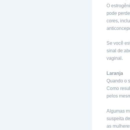
O estrogêni
pode perde
cores, incl
anticoncep
Se você est
sinal de ab
vaginal.
Laranja
Quando o sa
Como resul
pelos mesm
Algumas mu
suspeita d
as mulhere