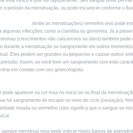
ue está fresco e que flui rapidamente. Seu sangue pode perma
o o período da menstruação, ou pode escurecer conforme o flux
to de escape
(entre as menstruações) vermelho vivo pode est
a algumas infecções, como a clamídia ou gonorreia. Já a prese
 miomas (crescimentos não cancerosos no útero) também pode 
nso durante a menstruação ou sangramento em outros momentos
trual. Eles podem ser grandes ou pequenos e causar outros sin
pressão. Assim, se você tiver um sangramento com esta caracte
ntrar em contato com seu ginecologista.
pode aparecer na cor rosa no início ou no final da menstruaçã
ue há sangramento de escape no meio do ciclo (ovulação). Nes
alidade rosada ou vermelho claro significa que o sangue se mi
vical.
 sangue menstrual rosa pode indicar níveis baixos de estrogêni