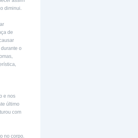
necer assim
o diminui.
ar
nça de
causar
 durante o
tomas,
rística,
o e nos
te último
sturou com
o no corpo.