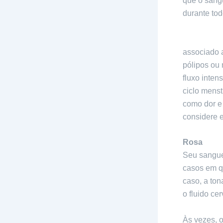
que o sang
durante tod
Sangramen
associado 
pólipos ou
fluxo inte
ciclo mens
como dor e 
considere e
Rosa
Seu sangue 
casos em q
caso, a ton
o fluido cer
Às vezes, o