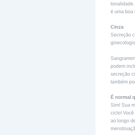
tonalidade
é uma boa i
Cinza
Secreção ci
ginecologis
Sangramento
podem inclu
secreção ci
também pod
É normal q
Sim! Sua m
ciclo! Você
ao longo d
menstruação