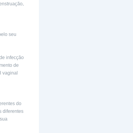
enstruação,
pelo seu
de infecção
gimento de
l vaginal
erentes do
 diferentes
 sua