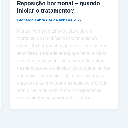
Reposição hormonal – quando
iniciar o tratamento?
Leonardo Lebre
/
14 de abril de 2022
Muitas mulheres têm dúvidas sobre o
momento de dar início ao tratamento de
reposição hormonal. Algumas se perguntam
se existe uma idade adequada para iniciá-lo
ou se devem fazê-lo apenas quando entram
na menopausa. A ciência mostra que a mulher
não deve esperar até a última menstruação
para só então procurar um médico e proceder
com o início do tratamento. Te explicamos
nessa melhor nos parágrafos abaixo.