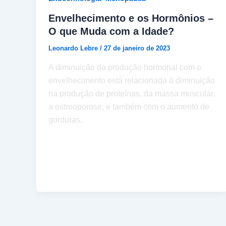
Envelhecimento e os Hormônios –
O que Muda com a Idade?
Leonardo Lebre
/
27 de janeiro de 2023
A diminuição da produção hormonal com o
envelhecimento está relacionada à diminuição
na produção de proteínas, da massa muscular,
a ostreoporose, e também com o aumento de
gorduras.