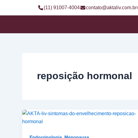
Ir
(11) 91007-4004
contato@aktaliv.com.br
para
o
conteúdo
reposição hormonal
,
Endocrinologia
Menopausa