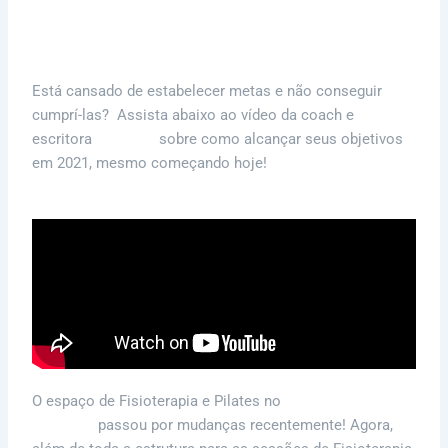
Emagrecimento Saudável Com A Ajuda De Um
Endocrinologista
Está cansado de estabelecer metas e não conseguir
cumprí-las? Assista abaixo ao vídeo da coach e
escritora
Helia Lin
sobre como alcançar seus objetivos
em 2021, mesmo começando hoje!
O espaço de Fisioterapia e Pilates no
Centro Terapêutico
AKTA Liv
passou por mudanças recentemente! Agora,