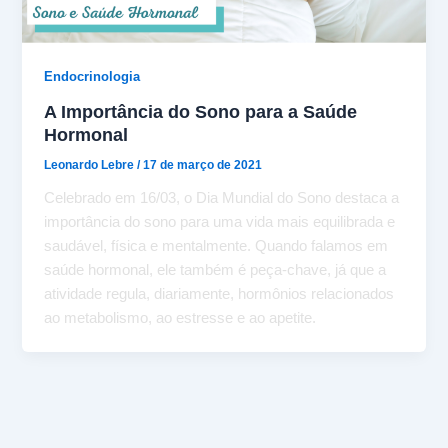
Endocrinologia
A Importância do Sono para a Saúde
Hormonal
Leonardo Lebre
/
17 de março de 2021
Celebrado em 16/03, o Dia Mundial do Sono destaca a
importância do sono para uma vida mais equilibrada e
saudável, física e mentalmente. Quando falamos em
saúde hormonal, ele também é peça-chave, já que a
atividade regula, diariamente, hormônios relacionados
ao metabolismo, ao estresse e ao apetite.