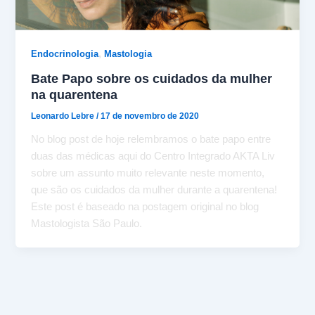
,
Endocrinologia
Mastologia
Bate Papo sobre os cuidados da mulher
na quarentena
Leonardo Lebre
/
17 de novembro de 2020
No blog post de hoje relembramos o bate papo entre
duas das médicas aqui do Centro Integrado AKTA Liv
sobre um assunto muito relevante neste momento,
que são os cuidados da mulher durante a quarentena!
Este post é baseado na postagem original no blog
Mastologista São Paulo.