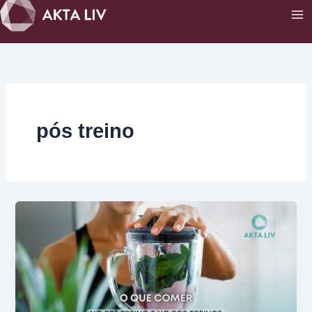
Ir
para
o
conteúdo
pós treino