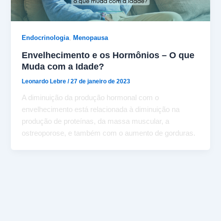
,
Endocrinologia
Menopausa
Envelhecimento e os Hormônios – O que
Muda com a Idade?
Leonardo Lebre
/
27 de janeiro de 2023
A diminuição da produção hormonal com o
envelhecimento está relacionada à diminuição na
produção de proteínas, da massa muscular, a
ostreoporose, e também com o aumento de gorduras.