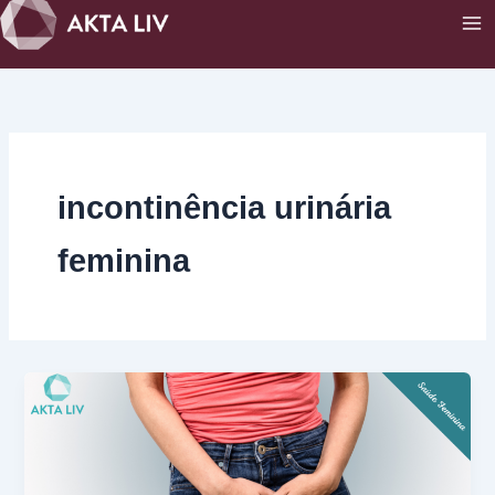
Ir
para
o
conteúdo
incontinência urinária
feminina