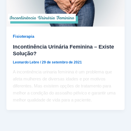
Fisioterapia
Incontinência Urinária Feminina – Existe
Solução?
Leonardo Lebre
/
29 de setembro de 2021
A incontinência urinaria feminina é um problema que
afeta mulheres de diversas idades e por motivos
diferentes. Mas existem opções de tratamento para
melhor a condição do assoalho pélvico e garantir uma
melhor qualidade de vida para a paciente.