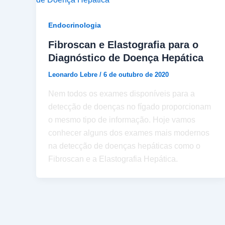
Endocrinologia
Fibroscan e Elastografia para o
Diagnóstico de Doença Hepática
Leonardo Lebre
/
6 de outubro de 2020
Nem todos os exames disponíveis para a
detecção de doenças no fígado proporcionam
o mesmo tipo de informação. Hoje vamos
conhecer alguns dos exames mais modernos
na detecção de doenças hepáticas como o
Fibroscan e a Elastografia Hepática.