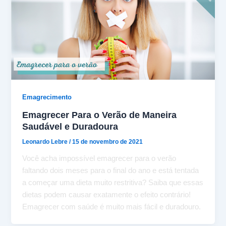
Emagrecimento
Emagrecer Para o Verão de Maneira
Saudável e Duradoura
Leonardo Lebre
/
15 de novembro de 2021
Você acha impossível emagrecer para o verão
faltando dois meses para o final do ano e está tentada
a começar uma dieta muito restritiva? Saiba que essas
dietas podem causar exatamente o efeito contrário!
Emagrecer com saúde é muito mais fácil e duradouro.