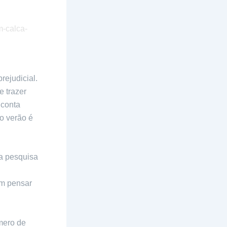
ejudicial.
 trazer
 conta
o verão é
a pesquisa
em pensar
mero de