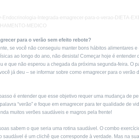
recer para o verão sem efeito rebote?
nte, se você não conseguiu manter bons hábitos alimentares e
físicas ao longo do ano, não desista! Começar hoje é entender
u e que não esperou a chegada da próxima segunda-feira. O p
 você já deu – se informar sobre como emagrecer para o verão 
passo é entender que esse objetivo requer uma mudança de per
alavra “verão” e foque em emagrecer para ter qualidade de vid
inda muitos verões saudáveis e magros pela frente!
soas sabem o que seria uma rotina saudável. O combo exercíci
o saudável é um clichê que corresponde à verdade. Mas na sua