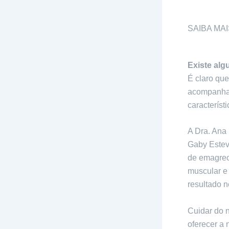
SAIBA MAI
Existe al
É claro qu
acompanhado
característ
A Dra. Ana 
Gaby Estev
de emagrec
muscular e 
resultado n
Cuidar do 
oferecer a