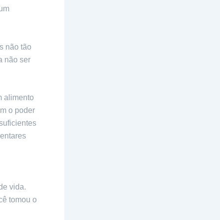
gum
s não tão
a não ser
m alimento
em o poder
uficientes
mentares
 autoamor.
de vida.
cê tomou o