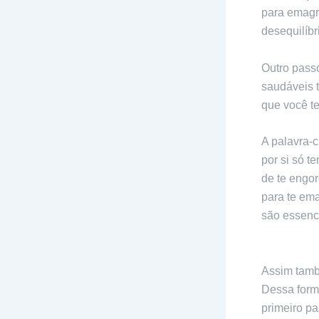
para emagr
desequilíbr
Outro passo
saudáveis 
que você te
A palavra-c
por si só 
de te engo
para te ema
são essenci
O verão já 
Assim tamb
Dessa form
primeiro pa