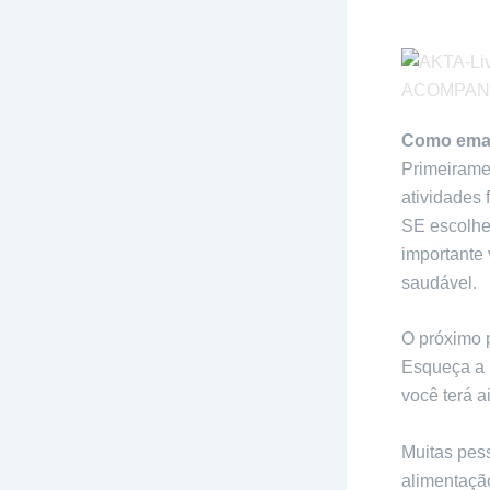
Como emag
Primeirame
atividades 
SE escolhe
importante
saudável.
O próximo 
Esqueça a p
você terá a
Muitas pes
alimentaçã