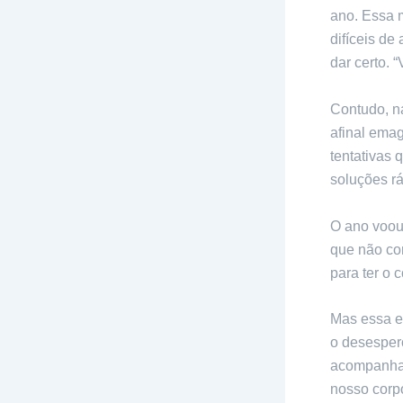
ano. Essa 
difíceis de
dar certo. 
Contudo, n
afinal emag
tentativas
soluções r
O ano voou
que não co
para ter o 
Mas essa e
o desesper
acompanhad
nosso corp