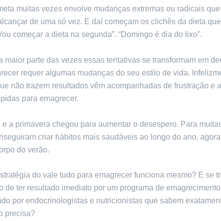
meta muitas vezes envolve mudanças extremas ou radicais que
 alcançar de uma só vez. E daí começam os clichês da dieta que
“Vou começar a dieta na segunda”. “Domingo é dia do lixo”.
a maior parte das vezes essas tentativas se transformam em d
recer requer algumas mudanças do seu estilo de vida. Infelizm
 que não trazem resultados vêm acompanhadas de frustração e 
ápidas para emagrecer.
 e a primavera chegou para aumentar o desespero. Para muita
nseguiram criar hábitos mais saudáveis ao longo do ano, agora
corpo do verão.
stratégia do vale tudo para emagrecer funciona mesmo? E se 
o de ter resultado imediato por um programa de emagrecimento
o por endocrinologistas e nutricionistas que sabem exatament
o precisa?