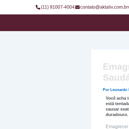
Ir
(11) 91007-4004
contato@aktaliv.com.br
para
o
conteúdo
Emagr
Saudá
Por
Leonardo
Você acha i
está tentad
causar exat
duradouro.
Emagrecer 