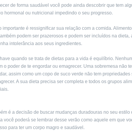
ecer de forma saudável você pode ainda descobrir que tem al
io hormonal ou nutricional impedindo o seu progresso.
 importante é ressignificar sua relação com a comida. Alimento
também podem ser prazerosos e podem ser incluídos na dieta, 
nha intolerância aos seus ingredientes.
have quando se trata de dietas para a vida é equilíbrio. Nenhu
tem o poder de te engordar ou emagrecer. Uma sobremesa não t
rdar, assim como um copo de suco verde não tem propriedades s
grecer. A sua dieta precisa ser completa e todos os grupos ali
ais.
está aí e apreciá-lo com o corpo que você tem hoje é um ato de
ém é a decisão de buscar mudanças duradouras no seu estilo 
a você poderá se lembrar desse verão como aquele em que vo
sso para ter um corpo magro e saudável.