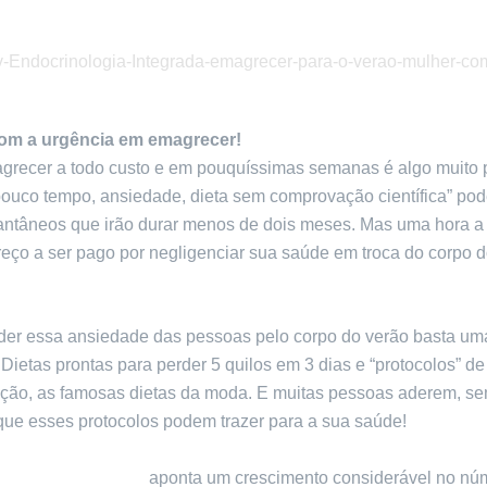
om a urgência em emagrecer!
grecer a todo custo e em pouquíssimas semanas é algo muito pr
ouco tempo, ansiedade, dieta sem comprovação científica” pode
stantâneos que irão durar menos de dois meses. Mas uma hora a
eço a ser pago por negligenciar sua saúde em troca do corpo d
der essa ansiedade das pessoas pelo corpo do verão basta um
Dietas prontas para perder 5 quilos em 3 dias e “protocolos” de
ação, as famosas dietas da moda. E muitas pessoas aderem, s
que esses protocolos podem trazer para a sua saúde!
isa feita pelo IBGE
aponta um crescimento considerável no nú