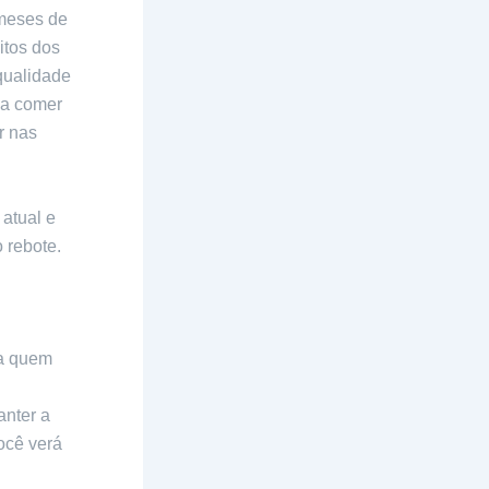
 meses de
itos dos
qualidade
 a comer
r nas
atual e
 rebote.
er
ra quem
nter a
ocê verá