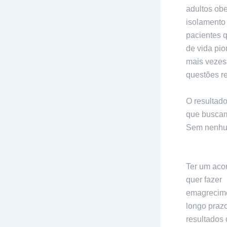
adultos obe
isolamento
pacientes 
de vida pio
mais vezes
questões r
O resultado
que buscam
Sem nenhum
transforma
Ter um aco
quer fazer
emagrecime
longo prazo
resultados