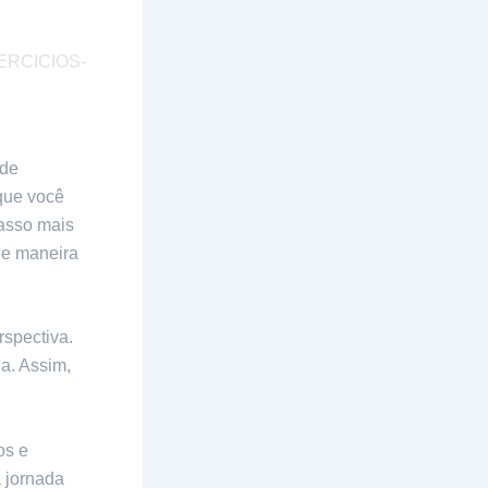
 de
 que você
asso mais
de maneira
spectiva.
a. Assim,
os e
 jornada