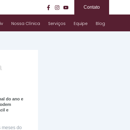
Contato
iv
Nossa Clínica
Serviços
Equipe
Blog
a
nal do ano e
 podem
cil e
s meses do