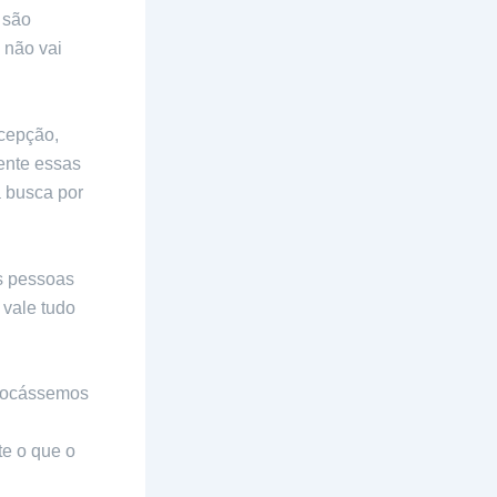
 são
 não vai
ecepção,
ente essas
a busca por
s pessoas
 vale tudo
trocássemos
e o que o