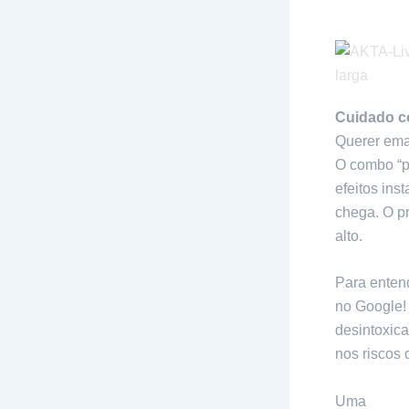
Cuidado c
Querer ema
O combo “p
efeitos in
chega. O pr
alto.
Para enten
no Google! 
desintoxic
nos riscos 
Uma
pesqu