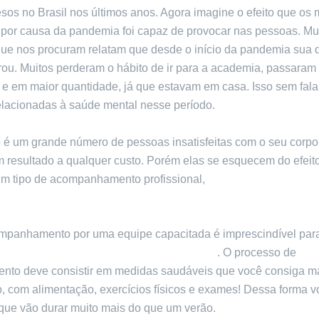
sos no Brasil nos últimos anos. Agora imagine o efeito que os
 por causa da pandemia foi capaz de provocar nas pessoas. Mu
que nos procuram relatam que desde o início da pandemia sua 
rou. Muitos perderam o hábito de ir para a academia, passaram
 e em maior quantidade, já que estavam em casa. Isso sem fala
elacionadas à saúde mental nesse período.
 é um grande número de pessoas insatisfeitas com o seu corpo 
 resultado a qualquer custo. Porém elas se esquecem do efeito
 tipo de acompanhamento profissional,
as restrições podem s
das rapidamente em compulsões.
mpanhamento por uma equipe capacitada é imprescindível pa
mudanças importantes no seu estilo de vida
. O processo de
nto deve consistir em medidas saudáveis que você consiga ma
, com alimentação, exercícios físicos e exames! Dessa forma v
 que vão durar muito mais do que um verão.