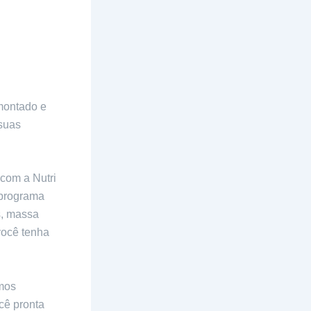
montado e
 suas
 com a Nutri
 programa
s, massa
você tenha
mos
cê pronta