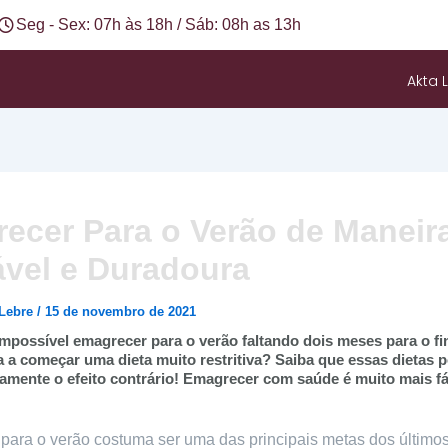
Seg - Sex: 07h às 18h / Sáb: 08h as 13h
Akta L
ecer Para o Verão de Maneir
vel e Duradoura
 Lebre
/
15 de novembro de 2021
mpossível emagrecer para o verão faltando dois meses para o fi
a a começar uma dieta muito restritiva? Saiba que essas dietas
amente o efeito contrário! Emagrecer com saúde é muito mais fá
para o verão costuma ser uma das principais metas dos último