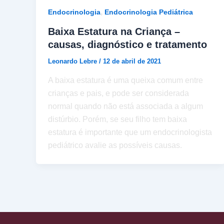
,
Endocrinologia
Endocrinologia Pediátrica
Baixa Estatura na Criança –
causas, diagnóstico e tratamento
Leonardo Lebre
/
12 de abril de 2021
A baixa estatura é uma queixa comum entre
crianças e pais, e pode ser considerada
normal quando não está associada a algum
distúrbio. Porém, se seu filho tem baixa
estatura é importante que um endocrinologista
pediátrico avalie as possíveis causas.