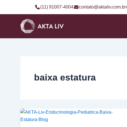
Ir
(11) 91007-4004
contato@aktaliv.com.br
para
o
conteúdo
baixa estatura