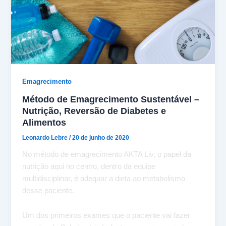
Emagrecimento
Método de Emagrecimento Sustentável –
Nutrição, Reversão de Diabetes e
Alimentos
Leonardo Lebre
/
20 de junho de 2020
No método de emagrecimento AKTA Liv, o papel da
nutrição aqui no centro, dentro da equipe
multidisciplinar, é adequar a dieta ao metabolismo
desse paciente.
Um dos primeiros exames que o paciente vai fazer