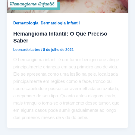
,
Dermatologia
Dermatologia Infantil
Hemangioma Infantil: O Que Preciso
Saber
Leonardo Lebre
/
8 de julho de 2021
O hemangioma infantil é um tumor benigno que atinge
principalmente crianças em seu primeiro ano de vida.
Ele se apresenta como uma lesão na pele, localizada
principalmente em regiões como a face, tronco ou
couro cabeludo e possui cor avermelhada ou azulada,
a depender de seu tipo. Quanto antes diagnosticado,
mais tranquilo torna-se o tratamento desse tumor, que
em alguns casos pode sumir gradualmente ao longo
dos primeiros meses de vida do bebê.