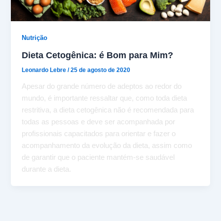
Nutrição
Dieta Cetogênica: é Bom para Mim?
Leonardo Lebre
/
25 de agosto de 2020
Apesar do grande número de adeptos ao redor do
mundo, é importante ressaltar que, como toda dieta
restritiva, a dieta cetogênica não é recomendada para
todas as pessoas e deve ser acompanhada por
profissionais capacitados para orientar e fazer o
acompanhamento da evolução da dieta, assim como
de garantir que o paciente mantém-se saudável
durante a dieta.