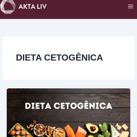
Ir
para
o
conteúdo
DIETA CETOGÊNICA