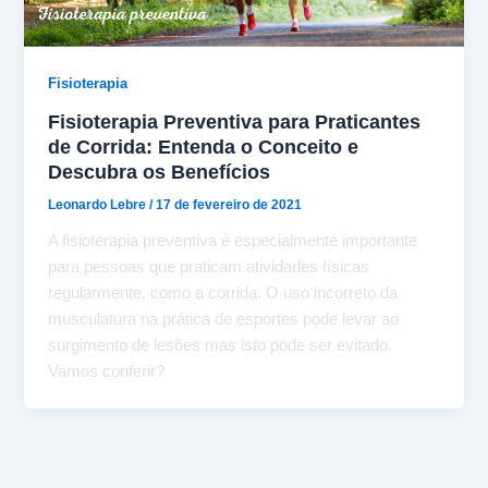
Fisioterapia
Fisioterapia Preventiva para Praticantes
de Corrida: Entenda o Conceito e
Descubra os Benefícios
Leonardo Lebre
/
17 de fevereiro de 2021
A fisioterapia preventiva é especialmente importante
para pessoas que praticam atividades físicas
regularmente, como a corrida. O uso incorreto da
musculatura na prática de esportes pode levar ao
surgimento de lesões mas isto pode ser evitado.
Vamos conferir?