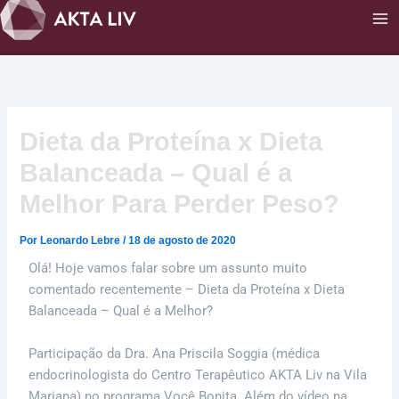
Ir
para
o
conteúdo
Dieta da Proteína x Dieta
Balanceada – Qual é a
Melhor Para Perder Peso?
Por
Leonardo Lebre
/
18 de agosto de 2020
Olá! Hoje vamos falar sobre um assunto muito
comentado recentemente – Dieta da Proteína x Dieta
Balanceada – Qual é a Melhor?
Participação da Dra. Ana Priscila Soggia (médica
endocrinologista do Centro Terapêutico AKTA Liv na Vila
Mariana) no programa Você Bonita. Além do vídeo na