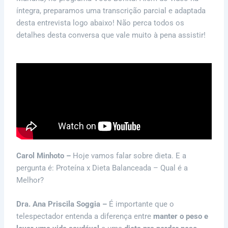
íntegra, preparamos uma transcrição parcial e adaptada
desta entrevista logo abaixo! Não perca todos os
detalhes desta conversa que vale muito à pena assistir!
Carol Minhoto –
Hoje vamos falar sobre dieta. E a
pergunta é: Proteína x Dieta Balanceada – Qual é a
Melhor?
Dra. Ana Priscila Soggia –
É importante que o
telespectador entenda a diferença entre
manter o peso e